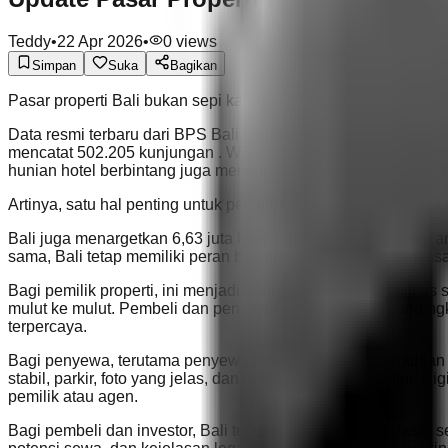
Teddy
•
22 Apr 2026
•
0
views
Simpan
Suka
Bagikan
Pasar properti Bali bukan sepi karena permintaan hilang. Pa
Data resmi terbaru dari BPS Bali menunjukkan bahwa Bali me
mencatat 502.205 kunjungan . Wisatawan Australia masih men
hunian hotel berbintang juga mencapai 55,44% , lebih tinggi 
Artinya, satu hal penting untuk pemilik properti dan agen: Bali
Bali juga menargetkan 6,63 juta kunjungan wisatawan mancaneg
sama, Bali tetap memiliki peran besar dalam ekonomi pariwisata
Bagi pemilik properti, ini menjadi pengingat bahwa visibilitas
mulut ke mulut. Pembeli dan penyewa sekarang membandingkan l
terpercaya.
Bagi penyewa, terutama penyewa jangka panjang, keputusan 
stabil, parkir, foto yang jelas, dan detail properti yang ju
pemilik atau agen.
Bagi pembeli dan investor, Bali tetap menarik. Namun pasar se