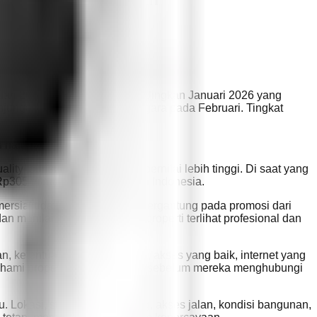
i lebih selektif.
i 2026 , sedikit turun dibandingkan Januari 2026 yang
kunjungan wisatawan mancanegara pada Februari. Tingkat
hati-hati.
ty tourism dan wisatawan bernilai lebih tinggi. Di saat yang
Rp305 triliun devisa pariwisata Indonesia.
omersial tidak bisa lagi hanya bergantung pada promosi dari
 menilai apakah informasi properti terlihat profesional dan
ketentuan sewa yang jelas, akses yang baik, internet yang
in memahami properti dengan mudah sebelum mereka menghubungi
. Lokasi, status tanah, zoning, akses jalan, kondisi bangunan,