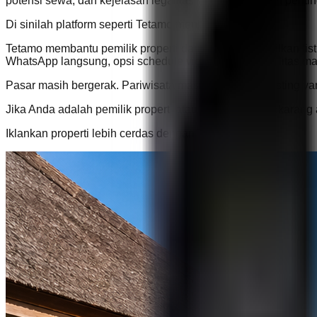
potensi sewa, dan kejelasan legalitas menjadi semakin pent
Di sinilah platform seperti Tetamo menjadi penting.
Tetamo membantu pemilik properti dan agen menampilkan listing
WhatsApp langsung, opsi schedule viewing, dan visibilitas ma
Pasar masih bergerak. Pariwisata masih aktif. Tetapi listing y
Jika Anda adalah pemilik properti atau agen di Bali, sekarang
Iklankan properti lebih cerdas dengan Tetamo.