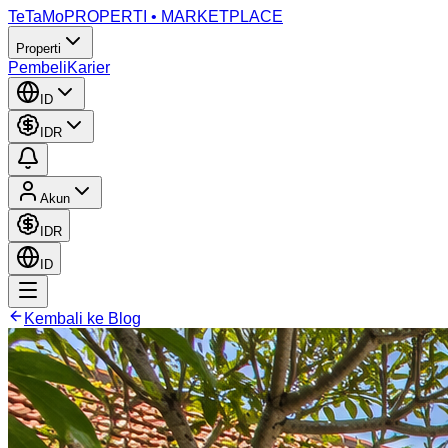
TeTaMo
PROPERTI • MARKETPLACE
Properti
Pembeli
Karier
ID
IDR
Akun
IDR
ID
Kembali ke Blog