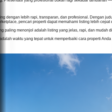
ing. Presentasi yang profesional bukan lagi sekadar tambaha
 dengan lebih rapi, transparan, dan profesional. Dengan judul d
rketplace, pencari properti dapat memahami listing lebih cepa
ang paling menonjol adalah listing yang jelas, rapi, dan mudah d
 adalah waktu yang tepat untuk memperbaiki cara properti Anda d