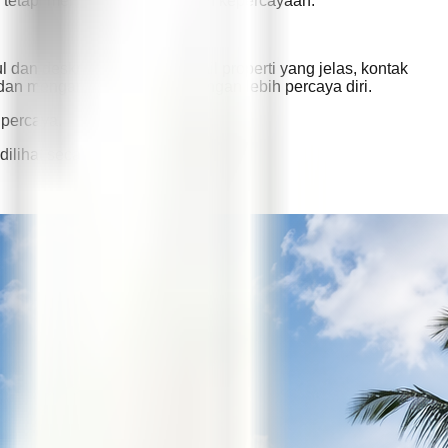
n — tetapi membantu membangun kepercayaan.
an deskripsi bilingual, detail properti yang jelas, kontak
t dan mengambil keputusan dengan lebih percaya diri.
ipercaya.
ilihat secara online.