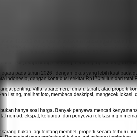
sar sedang berubah karena pembeli dan penyewa sekarang menjad
ncatat 492.289 kunjungan wisatawan mancanegara pada Februar
jadi kelompok terbesar, dengan kontribusi 20,22% dari total 
dibandingkan Februari 2025 yang berada di 51,62% .
 masih aktif, tetapi orang sekarang memilih properti dengan lebih 
ara pada tahun 2026 , dengan fokus yang lebih kuat pada quali
 Indonesia, dengan kontribusi sekitar Rp170 triliun dari total 
 sangat penting. Villa, apartemen, rumah, tanah, atau properti k
isting, melihat foto, membaca deskripsi, mengecek lokasi, dan
bukan hanya soal harga. Banyak penyewa mencari kenyamanan, 
jur. Digital nomad, ekspat, keluarga, dan penyewa relokasi ing
karang bukan lagi tentang membeli properti secara terburu-buru