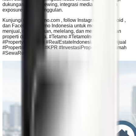
dukungan jadwal viewing, integrasi media sosial, dan
exposure properti unggulan.
Kunjungi www.tetamo.com , follow Instagram @tetamoid ,
dan Facebook Tetamo Indonesia untuk menemukan,
menjual, menyewakan, melelang, dan mempromosikan
properti di Indonesia. #Tetamo #TetamoIndonesia
#PropertyIndonesia #RealEstateIndonesia #RumahDijual
#PropertiIndonesia #KPR #InvestasiProperti #JualRumah
#SewaRumah