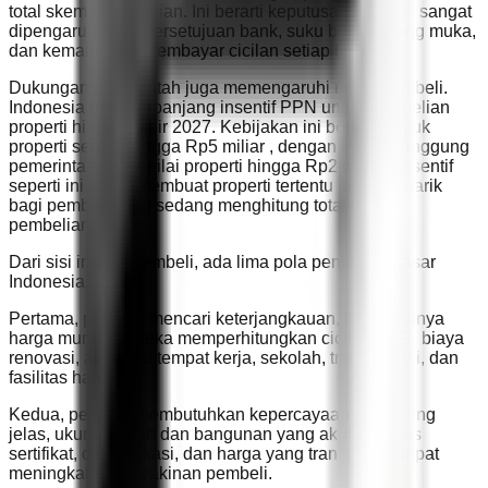
total skema pembelian. Ini berarti keputusan pembeli sangat
dipengaruhi oleh persetujuan bank, suku bunga, uang muka,
dan kemampuan membayar cicilan setiap bulan.
Dukungan pemerintah juga memengaruhi minat pembeli.
Indonesia memperpanjang insentif PPN untuk pembelian
properti hingga akhir 2027. Kebijakan ini berlaku untuk
properti senilai hingga Rp5 miliar , dengan PPN ditanggung
pemerintah untuk nilai properti hingga Rp2 miliar . Insentif
seperti ini dapat membuat properti tertentu lebih menarik
bagi pembeli yang sedang menghitung total biaya
pembelian.
Dari sisi insight pembeli, ada lima pola penting di pasar
Indonesia.
Pertama, pembeli mencari keterjangkauan, bukan hanya
harga murah. Mereka memperhitungkan cicilan KPR, biaya
renovasi, akses ke tempat kerja, sekolah, transportasi, dan
fasilitas harian.
Kedua, pembeli membutuhkan kepercayaan. Foto yang
jelas, ukuran tanah dan bangunan yang akurat, status
sertifikat, detail lokasi, dan harga yang transparan dapat
meningkatkan keyakinan pembeli.