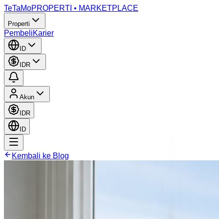
TeTaMo
PROPERTI • MARKETPLACE
Properti
Pembeli
Karier
ID
IDR
Akun
IDR
ID
Kembali ke Blog