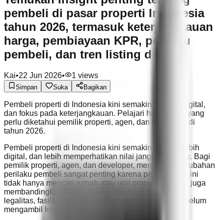
pembeli di pasar properti Indonesia
tahun 2026, termasuk keterjangkauan
harga, pembiayaan KPR, perilaku
pembeli, dan tren listing digital.
Kai
•
22 Jun 2026
•
1
views
Simpan
Suka
Bagikan
Pembeli properti di Indonesia kini semakin selektif, digital,
dan fokus pada keterjangkauan. Pelajari hal penting yang
perlu diketahui pemilik properti, agen, dan developer di
tahun 2026.
Pembeli properti di Indonesia kini semakin selektif, lebih
digital, dan lebih memperhatikan nilai jangka panjang. Bagi
pemilik properti, agen, dan developer, memahami perubahan
perilaku pembeli sangat penting karena pembeli saat ini
tidak hanya mencari rumah atau unit properti. Mereka juga
membandingkan harga, lokasi, skema pembiayaan,
legalitas, fasilitas sekitar, dan kenyamanan hidup sebelum
mengambil keputusan.