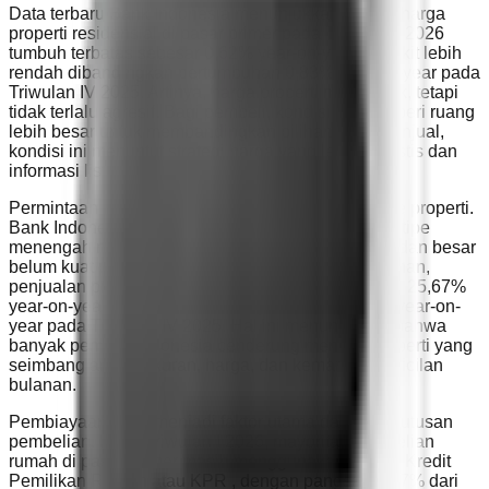
Data terbaru Bank Indonesia menunjukkan bahwa harga
properti residensial di pasar primer pada Triwulan I 2026
tumbuh terbatas sebesar 0,62% year-on-year , sedikit lebih
rendah dibandingkan pertumbuhan 0,83% year-on-year pada
Triwulan IV 2025. Artinya, harga properti masih naik, tetapi
tidak terlalu agresif. Bagi pembeli, kondisi ini memberi ruang
lebih besar untuk membandingkan pilihan. Bagi penjual,
kondisi ini menuntut strategi harga yang lebih realistis dan
informasi listing yang lebih jelas.
Permintaan pembeli juga berbeda berdasarkan tipe properti.
Bank Indonesia mencatat bahwa penjualan rumah tipe
menengah meningkat, sementara rumah tipe kecil dan besar
belum kuat pada Triwulan I 2026. Secara keseluruhan,
penjualan properti residensial di pasar primer turun 25,67%
year-on-year , setelah sebelumnya tumbuh 7,83% year-on-
year pada Triwulan IV 2025. Hal ini menunjukkan bahwa
banyak pembeli Indonesia cenderung mencari properti yang
seimbang antara ukuran, harga, dan kemampuan cicilan
bulanan.
Pembiayaan tetap menjadi faktor utama dalam keputusan
pembelian. Pada Triwulan I 2026, mayoritas pembelian
rumah di pasar primer masih menggunakan skema Kredit
Pemilikan Rumah atau KPR , dengan pangsa 69,87% dari