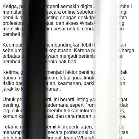
Ketiga, pencarian properti semakin digital. Banyak pembeli
memulai pencarian secara online sebelum menghubungi
pemilik atau agen. Listing dengan deskripsi lengkap, foto
profesional, peta lokasi, dan akses WhatsApp langsung
memiliki peluang lebih besar untuk mendapatkan calon
pembeli serius.
Keempat, pembeli membandingkan lebih banyak pilihan
sebelum mengambil keputusan. Karena pertumbuhan harga
terbatas dan pembiayaan menjadi pertimbangan besar,
pembeli cenderung lebih hati-hati.
Kelima, gaya hidup menjadi faktor penting. Pembeli tidak
hanya melihat bangunan, tetapi juga lingkungan sekitar,
risiko banjir, akses jalan, keamanan, parkir, internet, dan
jarak ke kebutuhan harian.
Untuk penjual properti, ini berarti listing yang kuat sangat
penting. Postingan sederhana seperti “rumah dijual” tidak
lagi cukup. Pembeli membutuhkan informasi yang jelas,
komunikasi yang cepat, dan cara mudah untuk bertanya.
Tetamo membantu pemilik properti, agen, dan developer
menampilkan listing secara profesional dengan visibilitas
lebih baik, konten bilingual, leads WhatsApp langsung,