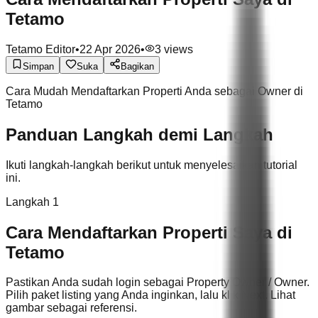
Tetamo
Tetamo Editor
•
22 Apr 2026
•
3
views
Simpan
Suka
Bagikan
Cara Mudah Mendaftarkan Properti Anda sebagai Owner di
Tetamo
Panduan Langkah demi Langkah
Ikuti langkah-langkah berikut untuk menyelesaikan tutorial
ini.
Langkah 1
Cara Mendaftarkan Properti Saya di
Tetamo
Pastikan Anda sudah login sebagai Property Owner / Owner.
Pilih paket listing yang Anda inginkan, lalu klik Next. Lihat
gambar sebagai referensi.