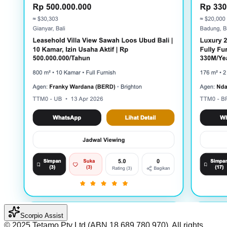
Scorpio Assist
©️ 2025 Tetamo Pty Ltd (ABN 18 689 780 970). All rights