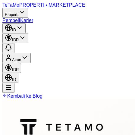
TeTaMo
PROPERTI • MARKETPLACE
Properti
Pembeli
Karier
ID
IDR
Akun
IDR
ID
Kembali ke Blog