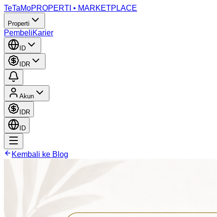
TeTaMo
PROPERTI • MARKETPLACE
Properti
Pembeli
Karier
ID
IDR
Akun
IDR
ID
Kembali ke Blog