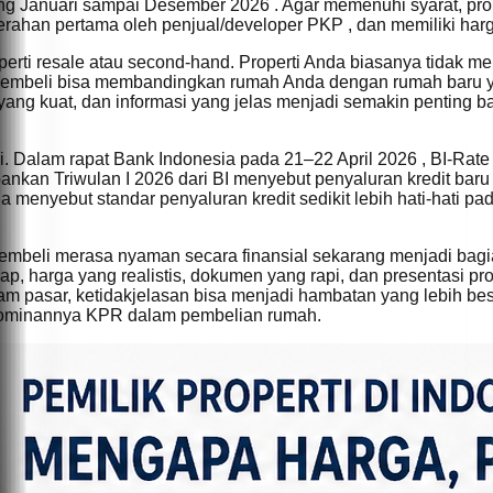
 Januari sampai Desember 2026 . Agar memenuhi syarat, prope
erahan pertama oleh penjual/developer PKP , dan memiliki harga
roperti resale atau second-hand. Properti Anda biasanya tidak
pembeli bisa membandingkan rumah Anda dengan rumah baru yan
 yang kuat, dan informasi yang jelas menjadi semakin penting ba
 Dalam rapat Bank Indonesia pada 21–22 April 2026 , BI-Rate 
bankan Triwulan I 2026 dari BI menyebut penyaluran kredit bar
menyebut standar penyaluran kredit sedikit lebih hati-hati pada
beli merasa nyaman secara finansial sekarang menjadi bagian d
gkap, harga yang realistis, dokumen yang rapi, dan presentasi 
pasar, ketidakjelasan bisa menjadi hambatan yang lebih besar
 dominannya KPR dalam pembelian rumah.