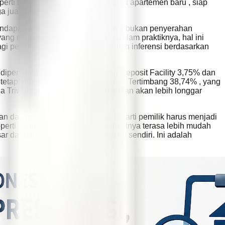
rti harus berupa rumah tapak atau apartemen baru , siap
 jual maksimal Rp5 miliar .
 mendapatkan manfaat yang sama jika bukan penyerahan
g memiliki keuntungan pajak. Dalam praktiknya, hal ini
gi pemilik di pasar resale. Ini adalah inferensi berdasarkan
dipertahankan di 4,75% , dengan Deposit Facility 3,75% dan
u tetap tumbuh, dengan Saldo Bersih Tertimbang 38,74% , yang
 Triwulan I 2026 , tetapi diperkirakan akan lebih longgar
ari proses menjual. Itu tidak berarti pemilik harus menjadi
properti yang membuat langkah berikutnya terasa lebih mudah
 daripada sekadar suku bunga itu sendiri. Ini adalah