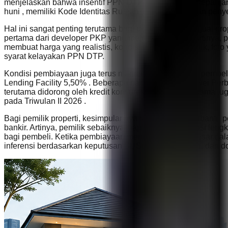
menjelaskan bahwa insentif PPN DTP berlaku 100% sepanjang
huni , memiliki Kode Identitas Rumah (KIR) , merupakan peny
Hal ini sangat penting terutama bagi pemilik yang menjual p
pertama dari developer PKP yang memenuhi syarat. Artinya, 
membuat harga yang realistis, kondisi properti yang baik, foto
syarat kelayakan PPN DTP.
Kondisi pembiayaan juga terus memengaruhi perilaku pembeli.
Lending Facility 5,50% . Beberapa hari kemudian, Survei Per
terutama didorong oleh kredit konsumsi. Survei yang sama juga 
pada Triwulan II 2026 .
Bagi pemilik properti, kesimpulannya sederhana: membantu pem
bankir. Artinya, pemilik sebaiknya siap dengan informasi len
bagi pembeli. Ketika pembiayaan memegang peran besar dalam 
inferensi berdasarkan keputusan BI, Survei Perbankan, dan