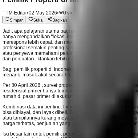
TTM Editor
•
02 May 2026
•
0
views
Simpan
Suka
Bagikan
Jadi, apa pelajaran utama bagi pemilik properti di tahun 20
hanya mengandalkan “lokasi bagus” atau “nanti harga naik” a
merespons lebih cepat, dan membangun kepercayaan akan puny
profesional semakin penting sekarang. Di Tetamo, pemilik pro
atau penyewa memahami peluang yang ada bahkan sebelum me
dari penjualan. Iklankan lebih cerdas dengan Tetamo. Proper
Bagi pemilik properti di Indonesia, cerita pasar di tahun 20
menarik, masuk akal secara harga, dan dipercaya oleh pembeli 
Per 30 April 2026 , survei properti residensial resmi terbaru d
residensial primer hanya tumbuh 0,83% secara tahunan , se
rumah di pasar primer dilakukan melalui KPR .
Kombinasi data ini penting. Ini menunjukkan bahwa pembeli ma
bisa dibiayai, dan layak dibeli. Bagi pemilik, artinya strategi
atau tampilannya kurang meyakinkan bisa cepat kehilangan per
harga terbatas, penjualan yang membaik, dan besarnya per
Isu besar lain untuk pemilik properti di tahun 2026 adalah 