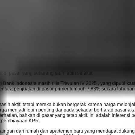
26? Jawabannya adalah: pembeli masih ada, tetapi mereka membu
kan lebih mudah diabaikan. Sebaliknya, pemilik yang menetapk
a peluang lebih besar untuk mengubah minat menjadi pertanyaa
perti bisa menampilkan listing dengan lebih jelas, menunjukka
reka menghubungi Anda. Di pasar yang semakin selektif, kej
ti • Profesional • Transparan • Fokus pada Pembeli & Penyewa
26 bukan hanya soal apakah harga sedang naik. Pertanyaan yang l
di pasar yang sekarang jauh lebih selektif.
ari Bank Indonesia masih rilis Triwulan IV 2025 , yang dipublika
mentara penjualan di pasar primer tumbuh 7,83% secara tahun
sih aktif, tetapi mereka bukan bergerak karena harga melonjak 
 harga menjadi lebih penting daripada sekadar berharap pasar aka
hatian, bahkan di pasar yang tetap aktif. Ini adalah inferensi
an pembiayaan KPR.
persaingan dari rumah dan apartemen baru yang mendapat dukung