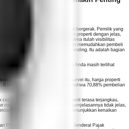
tuhkan alasan yang lebih kuat untuk bergerak. Pemilik yang
an harga dengan tepat, menampilkan properti dengan jelas,
n nyata dan transaksi nyata. Karena itulah visibilitas
n detail properti dengan lebih kuat, dan memudahkan pembeli
elasan bukan hanya keunggulan branding. Itu adalah bagian
ebih penting adalah apakah properti Anda masih terlihat
sikan pada 9 Februari 2026 . Dalam survei itu, harga properti
an . Bank Indonesia juga melaporkan bahwa 70,88% pembelian
cepat. Mereka bergerak ketika properti terasa terjangkau,
n naik. Properti yang terlalu mahal, penjelasannya tidak jelas,
 berdasarkan survei BI terbaru yang menunjukkan kenaikan
an PPN dari pemerintah . Direktorat Jenderal Pajak