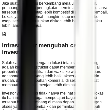
Jika suatu area terus berkembang melalui infrastruktur,
pembangunan, dan peningkatan permintaan, properti di area
tersebut biasanya tetap lebih kompetitif di pasar jual kembali.
Lokasi yang lebih lemah mungkin tetap memiliki pembeli,
tetapi sering membutuhkan diskon lebih besar atau waktu
lebih lama untuk terjual.
Infrastruktur mengubah cerita
investasi
Salah satu alasan mengapa lokasi tetap sangat penting
adalah karena infrastruktur dapat membentuk ulang nilai
properti secara signifikan dari waktu ke waktu. Jalan baru,
transportasi umum yang lebih baik, akses yang semakin
mudah, dan pertumbuhan komersial di sekitarnya dapat
membuat suatu area menjadi lebih diminati.
Investor yang cerdas tidak hanya melihat seperti apa lokasi
itu hari ini. Mereka juga mempelajari bagaimana lokasi
tersebut bisa berkembang di masa depan. Lokasi dengan
akses yang terus membaik dan permintaan yang tumbuh