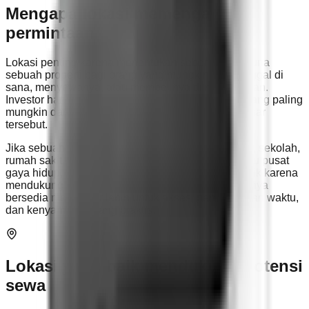
Mengapa lokasi memengaruhi
permintaan
Lokasi penting karena menentukan seberapa berguna
sebuah properti bagi orang yang mungkin akan tinggal di
sana, menyewanya, atau membelinya di masa depan.
Investor harus selalu bertanya siapa target pasar yang paling
mungkin dan apa yang sebenarnya dibutuhkan pasar
tersebut.
Jika sebuah properti dekat dengan kawasan bisnis, sekolah,
rumah sakit, area belanja, koneksi transportasi, atau pusat
gaya hidup, properti itu sering menjadi lebih menarik karena
mendukung kenyamanan sehari-hari. Orang biasanya
bersedia membayar lebih untuk akses, penghematan waktu,
dan kenyamanan yang praktis.
Lokasi yang baik mendukung potensi
sewa