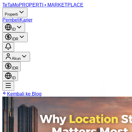
TeTaMo
PROPERTI • MARKETPLACE
Properti
Pembeli
Karier
ID
IDR
Akun
IDR
ID
Kembali ke Blog