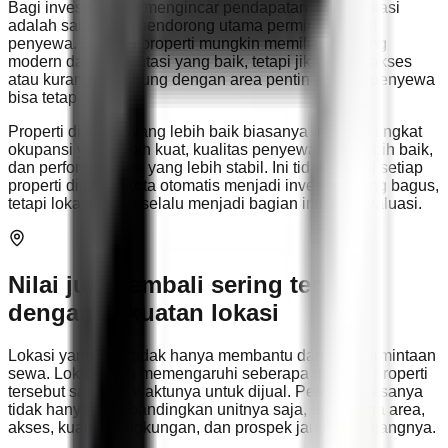
Bagi investor yang mengincar pendapatan sewa, lokasi
adalah salah satu pendorong utama permintaan dari
penyewa. Sebuah properti mungkin memiliki finishing
modern dan presentasi yang baik, tetapi jika sulit diakses
atau kurang terhubung dengan area penting, minat penyewa
bisa tetap lemah.
Properti di lokasi yang lebih baik biasanya memiliki tingkat
okupansi yang lebih kuat, kualitas penyewa yang lebih baik,
dan performa sewa yang lebih stabil. Ini tidak berarti setiap
properti di pusat kota otomatis menjadi investasi yang bagus,
tetapi lokasi harus selalu menjadi bagian inti dari evaluasi.
Nilai jual kembali sering terkait
dengan kekuatan lokasi
Lokasi yang kuat tidak hanya membantu dari sisi permintaan
sewa. Lokasi juga memengaruhi seberapa menarik properti
tersebut saat tiba waktunya untuk dijual. Pembeli biasanya
tidak hanya membandingkan unitnya saja, tetapi juga area,
akses, kualitas lingkungan, dan prospek jangka panjangnya.