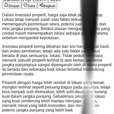
Simpan
Suka
Bagikan
Dalam investasi properti, harga saja tidak pernah cukup.
Lokasi tetap menjadi salah satu faktor terkuat yang
memengaruhi permintaan sewa, potensi jual kembali, dan
nilai jangka panjang. Berikut alasan mengapa investor yang
cerdas masih menempatkan lokasi sebagai prioritas utama
sebelum mengambil keputusan.
Investasi properti sering dibahas dari sisi harga, imbal hasil,
dan waktu pembelian, tetapi ada satu faktor yang terus
berada di atas semuanya: lokasi. Tidak peduli seberapa
menarik sebuah properti terlihat di atas kertas, performa
jangka panjangnya sangat dipengaruhi oleh di mana properti
itu berada dan seberapa baik lokasi tersebut mendukung
permintaan nyata.
Properti dengan harga lebih rendah di lokasi yang lemah
mungkin terlihat seperti peluang bagus pada awalnya, tetapi
bisa menjadi sulit disewakan, lebih sulit dijual, dan kurang
kuat dalam jangka panjang. Sebaliknya, properti di lokasi
yang kuat cenderung lebih mampu menjaga nilainya,
menarik minat yang lebih konsisten, dan menawarkan
potensi jangka panjang yang lebih baik.