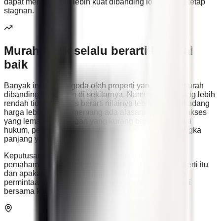
dapat menjadi jauh lebih kuat dibanding lokasi yang tetap
stagnan.
Murah tidak selalu berarti bernilai
baik
Banyak investor tergoda oleh properti yang terlihat murah
dibanding listing lain di sekitarnya. Namun, harga yang lebih
rendah tidak otomatis berarti nilainya lebih baik. Terkadang
harga lebih rendah memang ada alasannya, seperti akses
yang lemah, lingkungan yang kurang baik, komplikasi
hukum, permintaan yang terbatas, atau daya tarik jangka
panjang yang rendah.
Keputusan investasi yang lebih baik datang dari
pemahaman mengapa properti tersebut dihargai seperti itu
dan apakah lokasinya benar-benar bisa mendukung
permintaan di masa depan. Harga harus selalu dinilai
bersama kualitas, kepraktisan, dan daya jualnya.