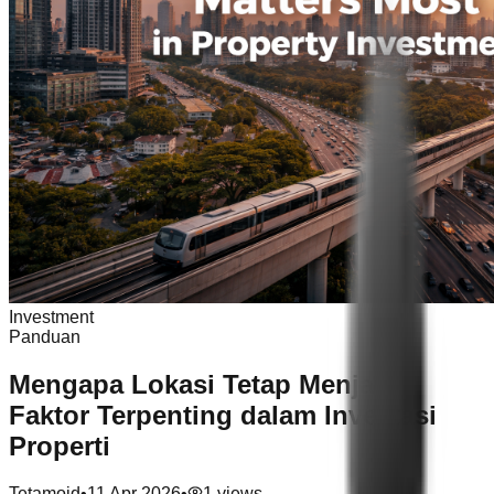
Investment
Panduan
Mengapa Lokasi Tetap Menjadi
Faktor Terpenting dalam Investasi
Properti
Tetamoid
•
11 Apr 2026
•
1
views