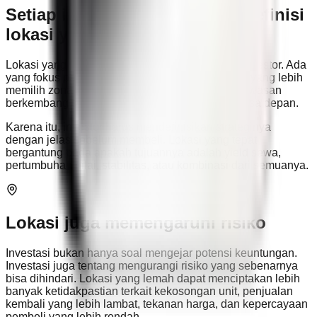
Setiap investor bisa memiliki definisi
lokasi yang baik yang berbeda
Lokasi yang baik tidak selalu sama bagi setiap investor. Ada
yang fokus pada area hunian keluarga, ada juga yang lebih
memilih zona bisnis pusat, koridor sewa, atau kawasan
berkembang dengan potensi pertumbuhan di masa depan.
Karena itu, investor harus mendefinisikan strateginya
dengan jelas sebelum membeli. Lokasi yang tepat
bergantung pada apakah tujuannya adalah yield sewa,
pertumbuhan nilai, stabilitas, atau kombinasi dari semuanya.
Lokasi juga memengaruhi risiko
Investasi bukan hanya soal mengejar potensi keuntungan.
Investasi juga tentang mengurangi risiko yang sebenarnya
bisa dihindari. Lokasi yang lemah dapat menciptakan lebih
banyak ketidakpastian terkait kekosongan unit, penjualan
kembali yang lebih lambat, tekanan harga, dan kepercayaan
pembeli yang lebih rendah.