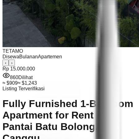
TETAMO
Disewa
Bulanan
Apartemen
‹
›
Rp 15.000.000
860
Dilihat
≈
$909
≈
$1,243
Listing Terverifikasi
Fully Furnished 1-Bedroom
Apartment for Rent in
Pantai Batu Bolong,
Canggu