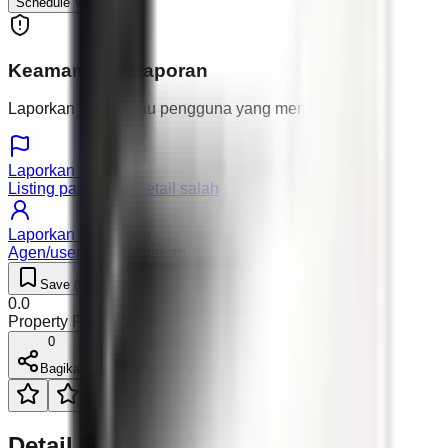
Schedule Viewing
Keamanan & Laporan
Laporkan listing atau pengguna yang mencurigakan.
Laporkan listing
Listing palsu atau detail salah
Laporkan pengguna
Agen/user mencurigakan
Save (
0
)
Like (
0
)
0.0
Property Rating (
0
)
0
Bagikan
Detail Properti