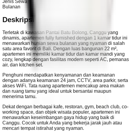
Jenis Sewa
Bulanan
Deskripsi
Terletak di kawasan Pantai Batu Bolong, Canggu yang
dinamis, apartemen fully furnished dengan 1 kamar tidur ini
menawarkan hunian sewa bulanan yang nyaman di salah
satu area favorit di Bali. Dengan luas bangunan 22 m²,
apartemen ini memiliki kamar tidur dan kamar mandi yang
cozy, lengkap dengan fasilitas modern seperti AC, pemanas
air, dan kitchen set.
Penghuni mendapatkan kenyamanan dan keamanan
dengan adanya keamanan 24 jam, CCTV, area parkir, serta
akses WiFi. Tata ruang apartemen mencakup area makan
dan ruang tamu yang ideal untuk bersantai maupun
menerima tamu.
Dekat dengan berbagai kafe, restoran, gym, beach club, co-
working space, dan objek wisata populer, apartemen ini
menawarkan keseimbangan gaya hidup yang baik di
Canggu. Cocok untuk Anda yang bekerja jarak jauh atau
mencari tempat istirahat yang nyaman.