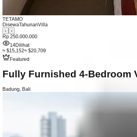
TETAMO
Disewa
Tahunan
Villa
‹
›
Rp 250.000.000
14
Dilihat
≈
$15,152
≈
$20,709
Featured
Fully Furnished 4-Bedroom Vi
Badung
,
Bali