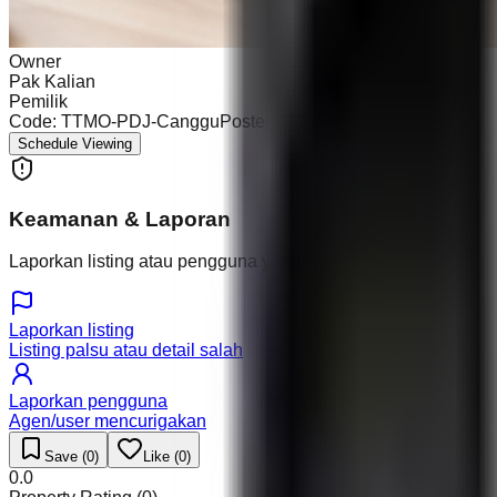
Owner
Pak Kalian
Pemilik
Code:
TTMO-PDJ-Canggu
Posted:
23 Jun 2026
Schedule Viewing
Keamanan & Laporan
Laporkan listing atau pengguna yang mencurigakan.
Laporkan listing
Listing palsu atau detail salah
Laporkan pengguna
Agen/user mencurigakan
Save (
0
)
Like (
0
)
0.0