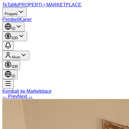
TeTaMo
PROPERTI • MARKETPLACE
Properti
Pembeli
Karier
ID
IDR
Akun
IDR
ID
Kembali ke Marketplace
← Prev
Next →