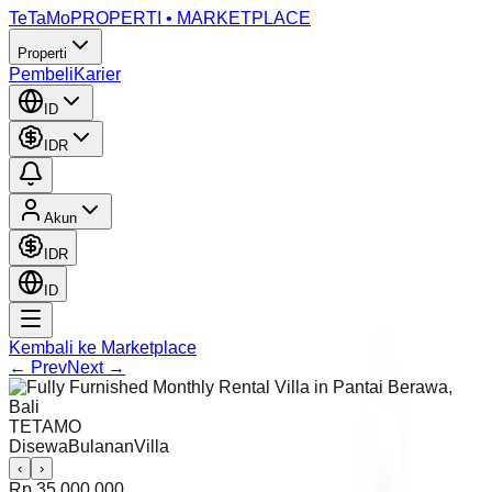
TeTaMo
PROPERTI • MARKETPLACE
Properti
Pembeli
Karier
ID
IDR
Akun
IDR
ID
Kembali ke Marketplace
← Prev
Next →
TETAMO
Disewa
Bulanan
Villa
‹
›
Rp 35.000.000