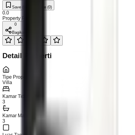
Save (
0
)
Like (
0
)
0.0
Property Rating (
0
)
0
Bagikan
Detail Properti
Tipe Properti
Villa
Kamar Tidur
3
Kamar Mandi
3
Luas Tanah