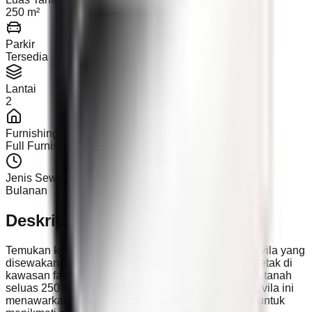
250 m²
Parkir
Tersedia
Lantai
2
Furnishing
Full Furnished
Jenis Sewa
Bulanan
Deskripsi
Temukan kenyamanan dan suasana menawan dari vila yang
disewakan bulanan ini, lengkap dengan furnitur, terletak di
kawasan favorit Pantai Berawa, Bali. Berada di atas tanah
seluas 250 m² di Jl. Pemelisan Agung, Tibubeneng, vila ini
menawarkan tempat tinggal yang tenang dan ideal untuk