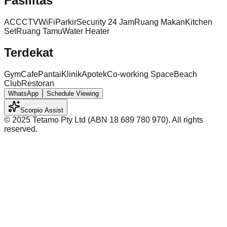
Fasilitas
AC
CCTV
WiFi
Parkir
Security 24 Jam
Ruang Makan
Kitchen
Set
Ruang Tamu
Water Heater
Terdekat
Gym
Cafe
Pantai
Klinik
Apotek
Co-working Space
Beach
Club
Restoran
WhatsApp
Schedule Viewing
Scorpio Assist
©️ 2025 Tetamo Pty Ltd (ABN 18 689 780 970). All rights
reserved.