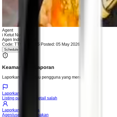
Agent
i Ketut Nur Salleh
Agen Independent
Code:
TTM BRW 85
Posted:
05 May 2026
Schedule Viewing
Keamanan & Laporan
Laporkan listing atau pengguna yang mencurigakan.
Laporkan listing
Listing palsu atau detail salah
Laporkan pengguna
Agen/user mencurigakan