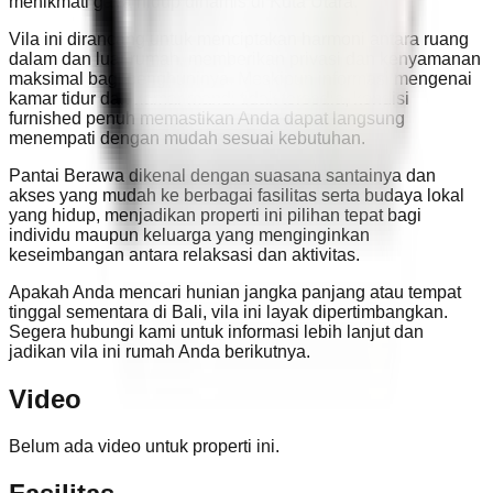
menikmati gaya hidup dinamis di Kuta Utara.
Vila ini dirancang untuk menciptakan harmoni antara ruang
dalam dan luar rumah, memberikan privasi dan kenyamanan
maksimal bagi penghuninya. Meskipun informasi mengenai
kamar tidur dan kamar mandi tidak tersedia, kondisi
furnished penuh memastikan Anda dapat langsung
menempati dengan mudah sesuai kebutuhan.
Pantai Berawa dikenal dengan suasana santainya dan
akses yang mudah ke berbagai fasilitas serta budaya lokal
yang hidup, menjadikan properti ini pilihan tepat bagi
individu maupun keluarga yang menginginkan
keseimbangan antara relaksasi dan aktivitas.
Apakah Anda mencari hunian jangka panjang atau tempat
tinggal sementara di Bali, vila ini layak dipertimbangkan.
Segera hubungi kami untuk informasi lebih lanjut dan
jadikan vila ini rumah Anda berikutnya.
Video
Belum ada video untuk properti ini.