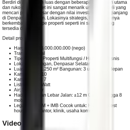
Berdiri di atas lahan luas dengan beberapa bangunan utama
dan ruko depan, aset ini sangat menarik untuk pembeli yang
mencari properti besar dengan nilai investasi jangka panjang
di Denpasar Selatan. Lokasinya strategis, lingkungannya
berkembang, dan tipe properti seperti ini sangat jarang
tersedia di area ini.
Detail properti:
Harga: IDR 16.000.000.000 (nego)
Transaksi: Jual
Tipe Properti: Properti Multifungsi / Hunian & Bisnis
Lokasi: Pedungan, Denpasar Selatan, Bali
Luas Tanah: 1.250 m² Bangunan: 3 unit + ruko depan
Kamar Tidur: 10
Kamar Mandi: 7
Listrik: 3.500 Watt
Air: Sumur bor
Hadap: Selatan Lebar Jalan: ±12 m Garasi: hingga 8
mobil
Legalitas: SHM + IMB Cocok untuk: Hunian, guest
house, kos, kantor, klinik, usaha komersial
Video