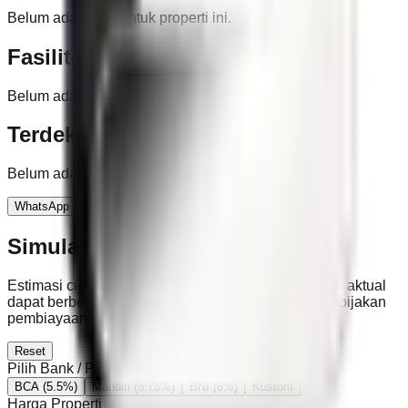
Belum ada video untuk properti ini.
Fasilitas
Belum ada data fasilitas.
Terdekat
Belum ada data lokasi terdekat.
WhatsApp
Schedule Viewing
Simulasi KPR
Estimasi cicilan berdasarkan harga properti ini. Nilai aktual
dapat berbeda tergantung bank, profil kredit, dan kebijakan
pembiayaan.
Reset
Pilih Bank / Preset Bunga
BCA
(5.5%)
Mandiri
(5.75%)
BNI
(6%)
Kustom
Harga Properti