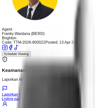
Agent
Franky Wardana (BERD)
Brighton
Code:
TTM-2026-800022
Posted:
13 Apr 2026
Schedule Viewing
Keamanan & Laporan
Laporkan listing atau pengguna yang mencurigakan.
Laporkan listing
Listing palsu atau detail salah