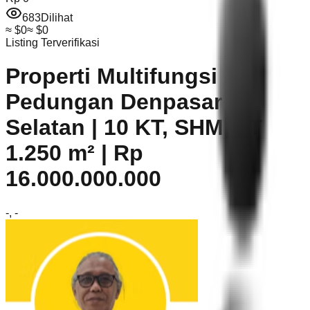
683
Dilihat
≈
$0
≈
$0
Listing Terverifikasi
Properti Multifungsi
Pedungan Denpasar
Selatan | 10 KT, SHM, LT
1.250 m² | Rp
16.000.000.000
-
,
-