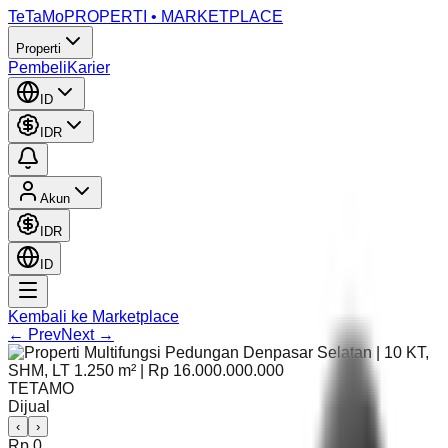
TeTaMo
PROPERTI • MARKETPLACE
Properti
Pembeli
Karier
ID
IDR
Akun
IDR
ID
Kembali ke Marketplace
← Prev
Next →
TETAMO
Dijual
‹
›
Rp 0