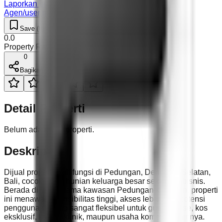
Laporkan pengguna
Agen/user mencurigakan
Save (
0
)
Like (
0
)
0.0
Property Rating (
0
)
0
Bagikan
Detail Properti
Belum ada detail properti.
Deskripsi
Dijual properti multifungsi di Pedungan, Denpasar Selatan,
Bali, cocok untuk hunian keluarga besar sekaligus bisnis.
Berada di jalan utama kawasan Pedungan–Sesetan, properti
ini menawarkan visibilitas tinggi, akses lebar, dan potensi
penggunaan yang sangat fleksibel untuk guest house, kos
eksklusif, kantor, klinik, maupun usaha komersial lainnya.