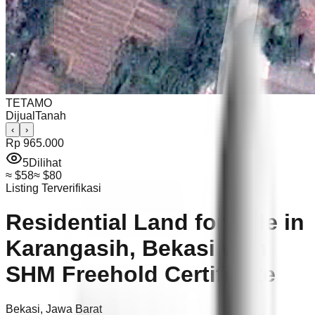
TETAMO
Dijual
Tanah
‹
›
Rp 965.000
5
Dilihat
≈
$58
≈
$80
Listing Terverifikasi
Residential Land for Sale in
Karangasih, Bekasi with
SHM Freehold Certificate
Bekasi
,
Jawa Barat