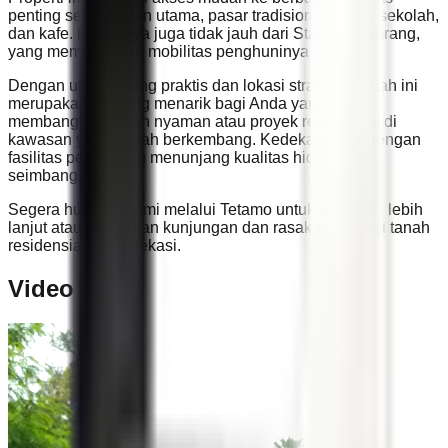
penting seperti jalan utama, pasar tradisional, klinik, sekolah,
dan kafe. Lokasinya juga tidak jauh dari Stasiun Cikarang,
yang memudahkan mobilitas penghuninya.
Dengan ukuran yang praktis dan lokasi strategis, tanah ini
merupakan peluang menarik bagi Anda yang ingin
membangun hunian nyaman atau proyek residensial di
kawasan yang sudah berkembang. Kedekatannya dengan
fasilitas pendukung menunjang kualitas hidup yang
seimbang.
Segera hubungi kami melalui Tetamo untuk informasi lebih
lanjut atau jadwalkan kunjungan dan rasakan potensi tanah
residensial ini di Bekasi.
Video