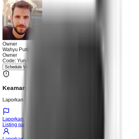
Owner
Wahyu Putra Pribadi
Owner
Code:
Yun-Mardi
Posted:
06 Mar 2026
Schedule Viewing
Keamanan & Laporan
Laporkan listing atau pengguna yang mencurigakan.
Laporkan listing
Listing palsu atau detail salah
Laporkan pengguna