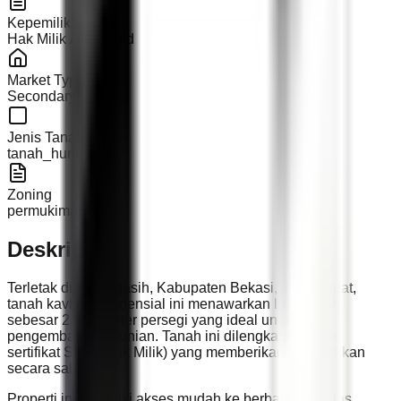
Kepemilikan
Hak Milik / Freehold
Market Type
Secondary
Jenis Tanah
tanah_hunian
Zoning
permukiman
Deskripsi
Terletak di Karangasih, Kabupaten Bekasi, Jawa Barat,
tanah kavling residensial ini menawarkan luas tanah
sebesar 2.890 meter persegi yang ideal untuk
pengembangan hunian. Tanah ini dilengkapi dengan
sertifikat SHM (Hak Milik) yang memberikan kepemilikan
secara sah.
Properti ini memiliki akses mudah ke berbagai fasilitas