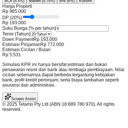
BCA
(5.5%)
Mandiri
(5.75%)
BNI
(6%)
Kustom
Harga Properti
Rp
965.000
DP
(
20
%)
Rp
193.000
Suku Bunga (% per tahun)
Tenor (Tahun)
Down Payment
Rp
193.000
Estimasi Pinjaman
Rp
772.000
Estimasi Cicilan / Bulan
Rp
5.531
Simulasi KPR ini hanya bersifat estimasi dan bukan
penawaran resmi dari bank atau lembaga pembiayaan. Nilai
cicilan sebenarnya dapat berbeda tergantung kebijakan
bank, profil kredit peminjam, serta biaya tambahan seperti
asuransi dan administrasi.
Scorpio Assist
©️ 2025 Tetamo Pty Ltd (ABN 18 689 780 970). All rights
reserved.