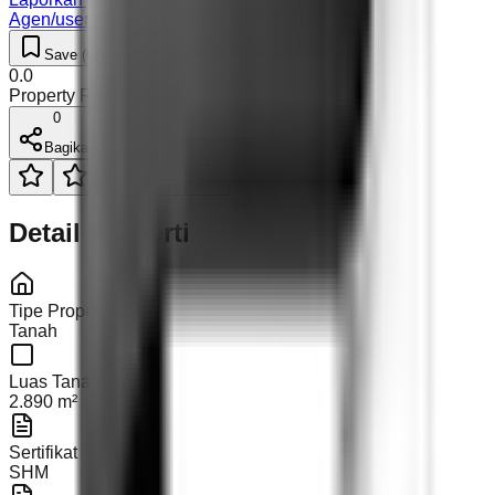
Agen/user mencurigakan
Save (
0
)
Like (
0
)
0.0
Property Rating (
0
)
0
Bagikan
Detail Properti
Tipe Properti
Tanah
Luas Tanah
2.890 m²
Sertifikat
SHM