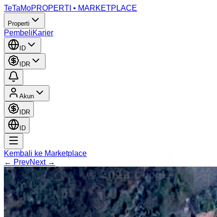
TeTaMo
PROPERTI • MARKETPLACE
Properti
Pembeli
Karier
ID
IDR
Akun
IDR
ID
Kembali ke Marketplace
← Prev
Next →