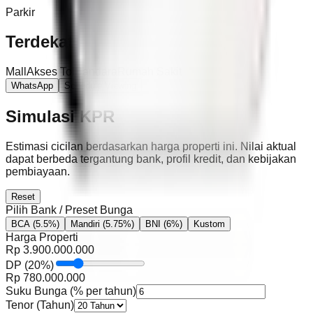
Parkir
Terdekat
Mall
Akses Tol
Bandara
Rumah Sakit
WhatsApp
Schedule Viewing
Simulasi KPR
Estimasi cicilan berdasarkan harga properti ini. Nilai aktual
dapat berbeda tergantung bank, profil kredit, dan kebijakan
pembiayaan.
Reset
Pilih Bank / Preset Bunga
BCA
(5.5%)
Mandiri
(5.75%)
BNI
(6%)
Kustom
Harga Properti
Rp
3.900.000.000
DP
(
20
%)
Rp
780.000.000
Suku Bunga (% per tahun)
Tenor (Tahun)