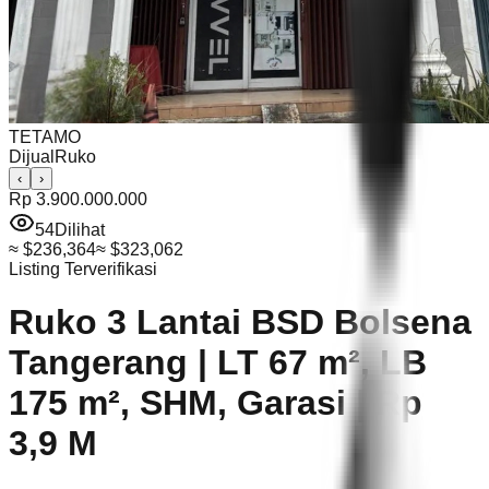
TETAMO
Dijual
Ruko
‹
›
Rp 3.900.000.000
54
Dilihat
≈
$236,364
≈
$323,062
Listing Terverifikasi
Ruko 3 Lantai BSD Bolsena
Tangerang | LT 67 m², LB
175 m², SHM, Garasi | Rp
3,9 M