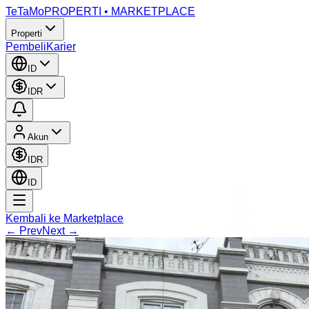
TeTaMo
PROPERTI • MARKETPLACE
Properti
Pembeli
Karier
ID
IDR
Akun
IDR
ID
Kembali ke Marketplace
← Prev
Next →