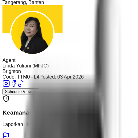
Tangerang
,
Banten
Agent
Linda Yuliani (MFJC)
Brighton
Code:
TTM0 - L4
Posted:
03 Apr 2026
Schedule Viewing
Keamanan & Laporan
Laporkan listing atau pengguna yang mencurigakan.