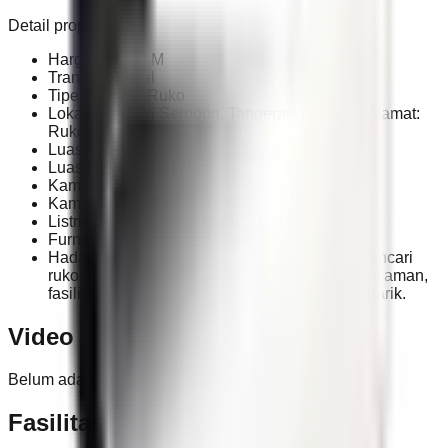
Detail properti:
Harga: Rp 3,9 M
Transaksi: Jual
Tipe Properti: Ruko
Lokasi: Gading Serpong, Tangerang, Banten Alamat:
Ruko BSD Bolsena, Tangerang
Luas Tanah: 67 m²
Luas Bangunan: 175 m²
Kamar Tidur: 2
Kamar Mandi: 2
Listrik: 6.600 Watt Sertifikat: SHM
Furnish: Non-furnished Garasi: Ya
Hadap: Timur Pilihan tepat bagi Anda yang mencari
ruko 3 lantai di kawasan BSD dengan legalitas aman,
fasilitas lengkap, dan potensi usaha yang menarik.
Video
Belum ada video untuk properti ini.
Fasilitas