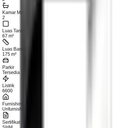
Kamar Mandi
2
Luas Tanah
67 m²
Luas Bangunan
175 m²
Parkir
Tersedia
Listrik
6600
Furnishing
Unfurnished
Sertifikat
SHM