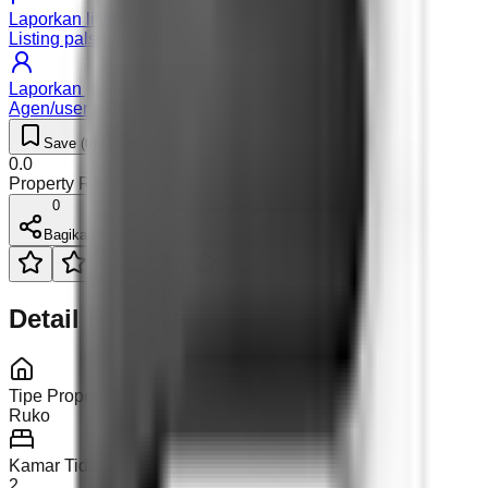
Laporkan listing
Listing palsu atau detail salah
Laporkan pengguna
Agen/user mencurigakan
Save (
0
)
Like (
0
)
0.0
Property Rating (
0
)
0
Bagikan
Detail Properti
Tipe Properti
Ruko
Kamar Tidur
2