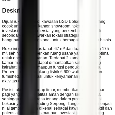
Deskripsi
Dijual ruko 3 lantai di kawasan BSD Bolsena, Tangerang,
cocok untuk usaha, kantor, showroom, toko, maupun
investasi di area komersial yang berkembang. Properti
secondary ini menawarkan lokasi strategis dengan
bangunan yang fungsional untuk berbagai kebutuhan bisnis.
Ruko ini memiliki luas tanah 67 m² dan luas bangunan 175
m², sehingga memberikan ruang usaha yang cukup optimal
untuk operasional harian. Terdapat 2 kamar tidur dan 2
kamar mandi, yang dapat dimanfaatkan sebagai ruang
istirahat, area staff, maupun fungsi pendukung lainnya.
Properti ini juga didukung listrik 6.600 watt, kondisi non-
furnished, serta garasi untuk kenyamanan parkir dan
aktivitas usaha.
Posisi ruko menghadap timur, memberikan pencahayaan
pagi yang baik. Legalitas aman dengan sertifikat SHM,
sehingga memberi rasa tenang dalam proses transaksi.
Lokasinya di area Gading Serpong, Tangerang juga menjadi
nilai tambah karena dikenal sebagai kawasan yang aktif dan
potensial untuk bisnis maupun investasi jangka panjang.