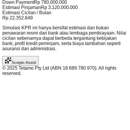
Down Payment
Rp
780.000.000
Estimasi Pinjaman
Rp
3.120.000.000
Estimasi Cicilan / Bulan
Rp
22.352.649
Simulasi KPR ini hanya bersifat estimasi dan bukan
penawaran resmi dari bank atau lembaga pembiayaan. Nilai
cicilan sebenarnya dapat berbeda tergantung kebijakan
bank, profil kredit peminjam, serta biaya tambahan seperti
asuransi dan administrasi.
Scorpio Assist
©️ 2025 Tetamo Pty Ltd (ABN 18 689 780 970). All rights
reserved.