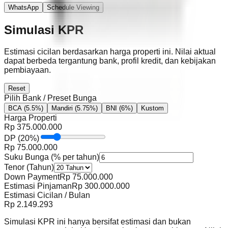
WhatsApp
Schedule Viewing
Simulasi KPR
Estimasi cicilan berdasarkan harga properti ini. Nilai aktual
dapat berbeda tergantung bank, profil kredit, dan kebijakan
pembiayaan.
Reset
Pilih Bank / Preset Bunga
BCA
(5.5%)
Mandiri
(5.75%)
BNI
(6%)
Kustom
Harga Properti
Rp
375.000.000
DP
(
20
%)
Rp
75.000.000
Suku Bunga (% per tahun)
Tenor (Tahun)
Down Payment
Rp
75.000.000
Estimasi Pinjaman
Rp
300.000.000
Estimasi Cicilan / Bulan
Rp
2.149.293
Simulasi KPR ini hanya bersifat estimasi dan bukan