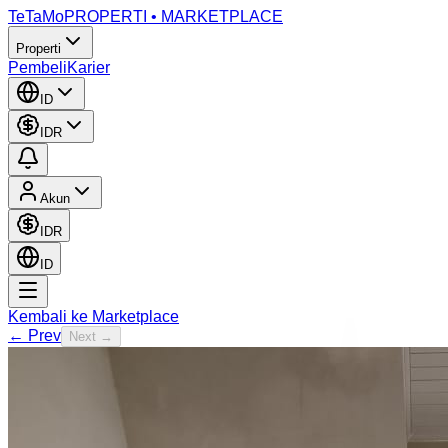
TeTaMo
PROPERTI • MARKETPLACE
Properti
Pembeli
Karier
ID
IDR
Akun
IDR
ID
Kembali ke Marketplace
← Prev
Next →