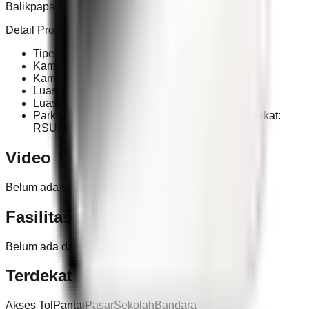
Balikpapan.
Detail Properti :
Tipe Properti: Rumah Kost Lantai: 2
Kamar Tidur: 2
Kamar Mandi: 2
Luas Tanah: 26 m²
Luas Bangunan: 42 m²
Parkir: Motor & Mobil Sertifikat: SHM Lokasi Dekat:
RSUD, Sekolah, Terminal, Pusat Kuliner
Video
Belum ada video untuk properti ini.
Fasilitas
Belum ada data fasilitas.
Terdekat
Akses Tol
Pantai
Pasar
Sekolah
Bandara