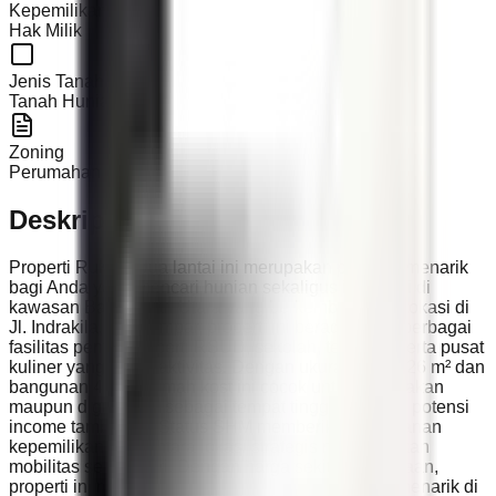
Kepemilikan
Hak Milik
Jenis Tanah
Tanah Hunian
Zoning
Perumahan
Deskripsi
Properti RuKost dua lantai ini merupakan peluang menarik
bagi Anda yang mencari hunian sekaligus investasi di
kawasan Balikpapan Utara yang berkembang. Berlokasi di
Jl. Indrakila, Batu Ampar, properti ini berada dekat berbagai
fasilitas penting seperti RSUD, sekolah, terminal, serta pusat
kuliner yang ramai aktivitas. Dengan ukuran lahan 26 m² dan
bangunan 42 m², rumah kost ini cocok untuk disewakan
maupun digunakan sebagai tempat tinggal dengan potensi
income tambahan. Status SHM memberikan keamanan
kepemilikan, sementara lokasi strategis memudahkan
mobilitas sehari-hari. Dengan harga sekitar 300 jutaan,
properti ini menjadi pilihan investasi yang sangat menarik di