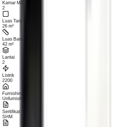
Kamar Mandi
2
Luas Tanah
26 m²
Luas Bangunan
42 m²
Lantai
2
Listrik
2200
Furnishing
Unfurnished
Sertifikat
SHM