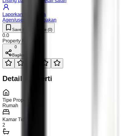
Listing palsu atau detail salah
Laporkan pengguna
Agen/user mencurigakan
Save (
0
)
Like (
0
)
0.0
Property Rating (
0
)
0
Bagikan
Detail Properti
Tipe Properti
Rumah
Kamar Tidur
2