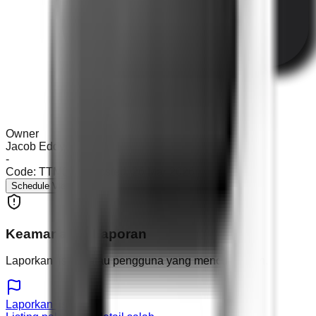
Owner
Jacob Eddy
-
Code:
TTM01DS
Posted:
26 Mar 2026
Schedule Viewing
Keamanan & Laporan
Laporkan listing atau pengguna yang mencurigakan.
Laporkan listing