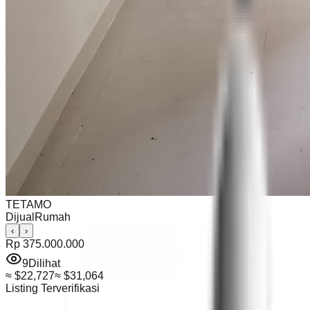
TETAMO
Dijual
Rumah
‹
›
Rp 375.000.000
9
Dilihat
≈
$22,727
≈
$31,064
Listing Terverifikasi