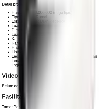
Detail properti:
Harga: Rp 850.000.000 (nego tipis)
Tipe Properti: Rumah
Lokasi: Sukolilo Dian Regency
Luas Tanah: 90 m²
Dimensi: 6 x 15 m
Luas Bangunan: 59 m²
Kamar Tidur: 2 + 1
Kamar Mandi: 1
Hadap: Selatan
Listrik: 1.300 Watt
Legalitas: HGB sampai 2038 Keunggulan: Depan
taman, double way, harga di bawah pasaran,
lingkungan rapi & nyaman
Video
Belum ada video untuk properti ini.
Fasilitas
Taman
Parkir