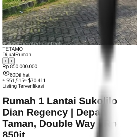
TETAMO
Dijual
Rumah
‹
›
Rp 850.000.000
60
Dilihat
≈
$51,515
≈
$70,411
Listing Terverifikasi
Rumah 1 Lantai Sukolilo
Dian Regency | Depan
Taman, Double Way | Rp
850jt