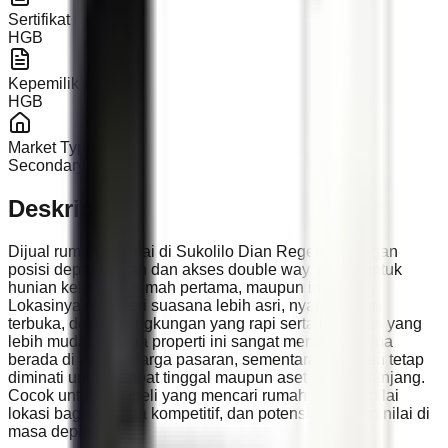
Sertifikat
HGB
Kepemilikan
HGB
Market Type
Secondary
Deskripsi
Dijual rumah 1 lantai di Sukolilo Dian Regency dengan
posisi depan taman dan akses double way, cocok untuk
hunian keluarga, rumah pertama, maupun investasi.
Lokasinya memberi suasana lebih asri, nyaman, dan
terbuka, dengan lingkungan yang rapi serta mobilitas yang
lebih mudah. Harga properti ini sangat menarik karena
berada di bawah harga pasaran, sementara kawasan tetap
diminati untuk tempat tinggal maupun aset jangka panjang.
Cocok untuk pembeli yang mencari rumah dengan nilai
lokasi bagus, harga kompetitif, dan potensi kenaikan nilai di
masa depan.