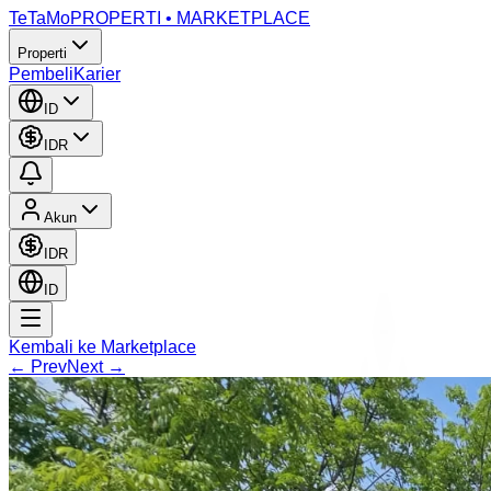
TeTaMo
PROPERTI • MARKETPLACE
Properti
Pembeli
Karier
ID
IDR
Akun
IDR
ID
Kembali ke Marketplace
← Prev
Next →