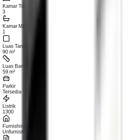
Kamar Tidur
3
Kamar Mandi
1
Luas Tanah
90 m²
Luas Bangunan
59 m²
Parkir
Tersedia
Listrik
1300
Furnishing
Unfurnished