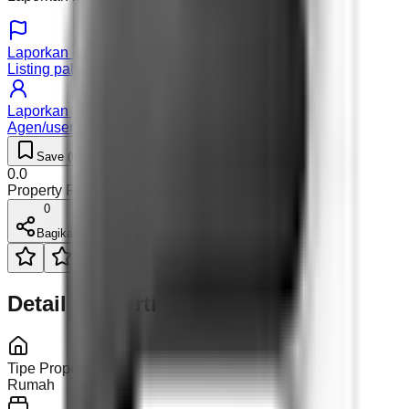
Laporkan listing
Listing palsu atau detail salah
Laporkan pengguna
Agen/user mencurigakan
Save (
0
)
Like (
0
)
0.0
Property Rating (
0
)
0
Bagikan
Detail Properti
Tipe Properti
Rumah