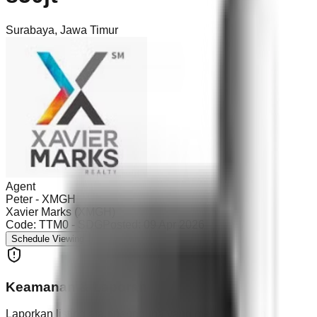
Surabaya
,
Jawa Timur
Agent
Peter - XMGH
Xavier Marks (XMGH)
Code:
TTM0 - SDG
Posted:
09 Apr 2026
Schedule Viewing
Keamanan & Laporan
Laporkan listing atau pengguna yang mencurigakan.