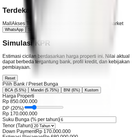
Terdekat
Mall
Akses Tol
Sekolah
Stasiun
Rumah Sakit
Supermarket
WhatsApp
Schedule Viewing
Simulasi KPR
Estimasi cicilan berdasarkan harga properti ini. Nilai aktual
dapat berbeda tergantung bank, profil kredit, dan kebijakan
pembiayaan.
Reset
Pilih Bank / Preset Bunga
BCA
(5.5%)
Mandiri
(5.75%)
BNI
(6%)
Kustom
Harga Properti
Rp
850.000.000
DP
(
20
%)
Rp
170.000.000
Suku Bunga (% per tahun)
Tenor (Tahun)
Down Payment
Rp
170.000.000
Estimasi Pinjaman
Rp
680.000.000