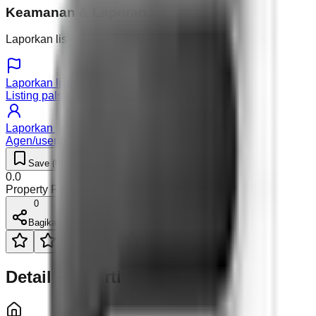
Keamanan & Laporan
Laporkan listing atau pengguna yang mencurigakan.
Laporkan listing
Listing palsu atau detail salah
Laporkan pengguna
Agen/user mencurigakan
Save (
0
)
Like (
0
)
0.0
Property Rating (
0
)
0
Bagikan
Detail Properti