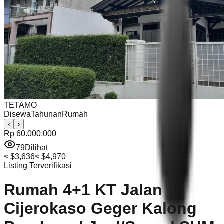
TETAMO
Disewa
Tahunan
Rumah
‹
›
Rp 60.000.000
79
Dilihat
≈
$3,636
≈
$4,970
Listing Terverifikasi
Rumah 4+1 KT Jalan
Cijerokaso Geger Kalong