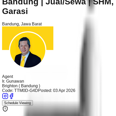
Bandung | Jual/Sewa | SHM,
Garasi
Bandung
,
Jawa Barat
Agent
Ir. Gunawan
Brighton ( Bandung )
Code:
TTM0D-G4D
Posted:
03 Apr 2026
Schedule Viewing