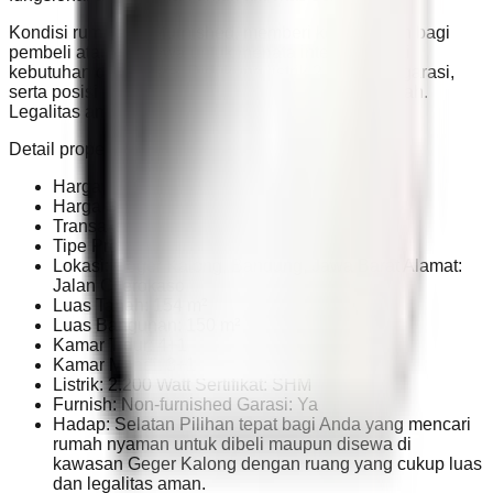
Kondisi rumah non-furnished, memberi keleluasaan bagi
pembeli atau penyewa untuk menata interior sesuai
kebutuhan dan selera. Didukung listrik 2.200 watt, garasi,
serta posisi hadap selatan yang menjadi nilai tambah.
Legalitas aman dengan sertifikat SHM.
Detail properti:
Harga Jual: Rp 1,65 M
Harga Sewa: Rp 60 Jt
Transaksi: Jual / Sewa
Tipe Properti: Rumah
Lokasi: Geger Kalong, Bandung, Jawa Barat Alamat:
Jalan Cijerokaso
Luas Tanah: 154 m²
Luas Bangunan: 150 m²
Kamar Tidur: 4+1
Kamar Mandi: 3+1
Listrik: 2.200 Watt Sertifikat: SHM
Furnish: Non-furnished Garasi: Ya
Hadap: Selatan Pilihan tepat bagi Anda yang mencari
rumah nyaman untuk dibeli maupun disewa di
kawasan Geger Kalong dengan ruang yang cukup luas
dan legalitas aman.