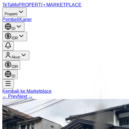
TeTaMo
PROPERTI • MARKETPLACE
Properti
Pembeli
Karier
ID
IDR
Akun
IDR
ID
Kembali ke Marketplace
← Prev
Next →