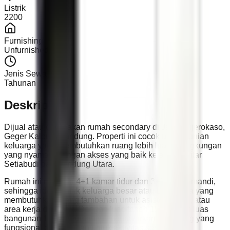
Listrik
2200
Furnishing
Unfurnished
Jenis Sewa
Tahunan
Deskripsi
Dijual atau disewakan rumah secondary di Jalan Cijerokaso,
Geger Kalong, Bandung. Properti ini cocok untuk hunian
keluarga yang membutuhkan ruang lebih luas di lingkungan
yang nyaman, dengan akses yang baik ke area sekitar
Setiabudi dan Bandung Utara.
Rumah ini memiliki 4+1 kamar tidur dan 3+1 kamar mandi,
sehingga ideal untuk keluarga besar atau bagi Anda yang
membutuhkan ruang tambahan untuk asisten, tamu, atau
area kerja di rumah. Dengan luas tanah 154 m² dan luas
bangunan 150 m², rumah ini menawarkan tata ruang yang
fungsional dan nyaman untuk aktivitas sehari-hari.