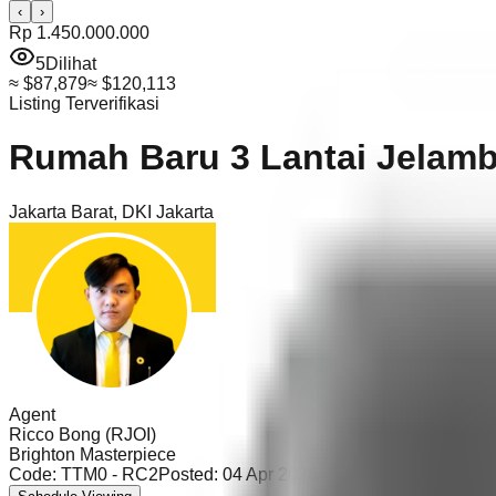
‹
›
Rp 1.450.000.000
5
Dilihat
≈
$87,879
≈
$120,113
Listing Terverifikasi
Rumah Baru 3 Lantai Jelamba
Jakarta Barat
,
DKI Jakarta
Agent
Ricco Bong (RJOI)
Brighton Masterpiece
Code:
TTM0 - RC2
Posted:
04 Apr 2026