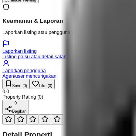
Schedule Viewing
Keamanan & Laporan
Laporkan listing atau pengguna yang mencurigakan.
Laporkan listing
Listing palsu atau detail salah
Laporkan pengguna
Agen/user mencurigakan
Save (
0
)
Like (
0
)
0.0
Property Rating (
0
)
0
Bagikan
Detail Properti