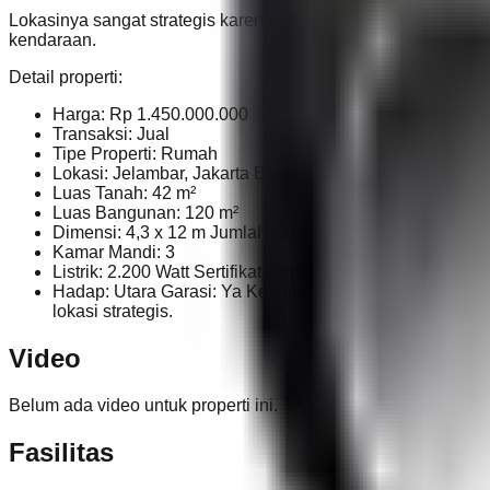
Lokasinya sangat strategis karena berada di area Jelambar y
kendaraan.
Detail properti:
Harga: Rp 1.450.000.000
Transaksi: Jual
Tipe Properti: Rumah
Lokasi: Jelambar, Jakarta Barat
Luas Tanah: 42 m²
Luas Bangunan: 120 m²
Dimensi: 4,3 x 12 m Jumlah Lantai: 3
Kamar Mandi: 3
Listrik: 2.200 Watt Sertifikat: SHM
Hadap: Utara Garasi: Ya Keunggulan: Rumah baru, dekat 
lokasi strategis.
Video
Belum ada video untuk properti ini.
Fasilitas