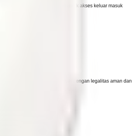
 1 mobil, sehingga tetap nyaman untuk akses keluar masuk
ri rumah baru 3 lantai di Jelambar dengan legalitas aman dan