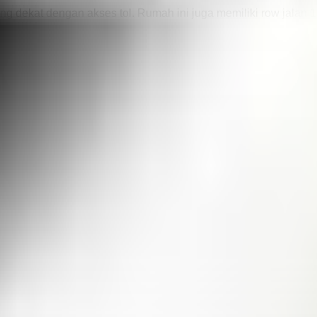
ang dekat dengan akses tol. Rumah ini juga memiliki row jalan
akses tol, lokasi strategis Pilihan tepat bagi Anda yang menca