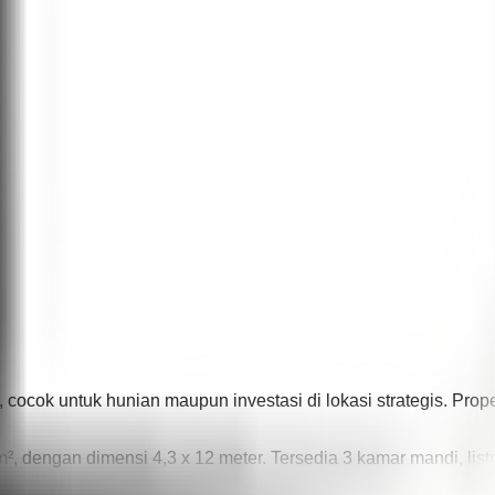
 cocok untuk hunian maupun investasi di lokasi strategis. Prope
 dengan dimensi 4,3 x 12 meter. Tersedia 3 kamar mandi, listrik