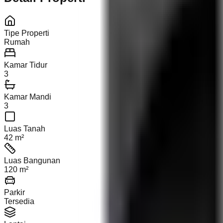
Tipe Properti
Rumah
Kamar Tidur
3
Kamar Mandi
3
Luas Tanah
42 m²
Luas Bangunan
120 m²
Parkir
Tersedia