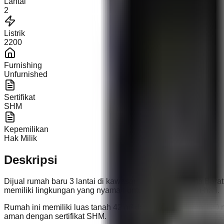
Lantai
2
Listrik
2200
Furnishing
Unfurnished
Sertifikat
SHM
Kepemilikan
Hak Milik
Deskripsi
Dijual rumah baru 3 lantai di kawasan Jelambar, Jakarta Barat,
memiliki lingkungan yang nyaman untuk aktivitas sehari-hari.
Rumah ini memiliki luas tanah 42 m² dan luas bangunan 120 m²,
aman dengan sertifikat SHM.