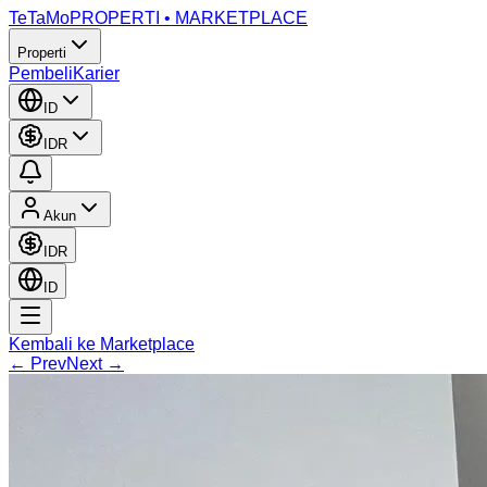
TeTaMo
PROPERTI • MARKETPLACE
Properti
Pembeli
Karier
ID
IDR
Akun
IDR
ID
Kembali ke Marketplace
← Prev
Next →