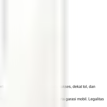
rti ini berada di area yang mudah diakses, dekat tol, dan
 2.200 watt, posisi hadap utara, serta garasi mobil. Legalitas