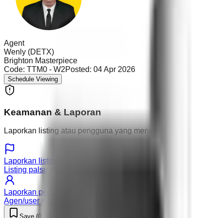
Agent
Wenly (DETX)
Brighton Masterpiece
Code:
TTM0 - W2
Posted:
04 Apr 2026
Schedule Viewing
Keamanan & Laporan
Laporkan listing atau pengguna yang mencurigakan.
Laporkan listing
Listing palsu atau detail salah
Laporkan pengguna
Agen/user mencurigakan
Save (
0
)
Like (
0
)