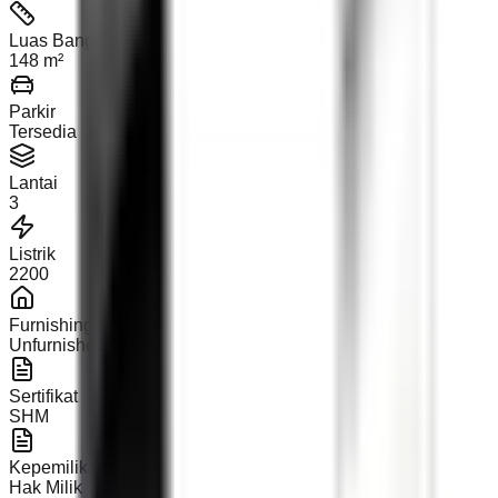
Luas Bangunan
148 m²
Parkir
Tersedia
Lantai
3
Listrik
2200
Furnishing
Unfurnished
Sertifikat
SHM
Kepemilikan
Hak Milik