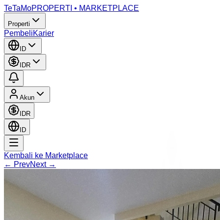
TeTaMo
PROPERTI • MARKETPLACE
Properti
Pembeli
Karier
ID
IDR
Akun
IDR
ID
Kembali ke Marketplace
← Prev
Next →