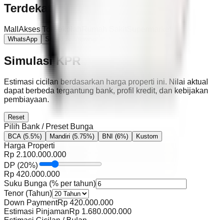
Terdekat
Mall
Akses Tol
Sekolah
Rumah Sakit
Supermarket
WhatsApp
Schedule Viewing
Simulasi KPR
Estimasi cicilan berdasarkan harga properti ini. Nilai aktual
dapat berbeda tergantung bank, profil kredit, dan kebijakan
pembiayaan.
Reset
Pilih Bank / Preset Bunga
BCA
(5.5%)
Mandiri
(5.75%)
BNI
(6%)
Kustom
Harga Properti
Rp
2.100.000.000
DP
(
20
%)
Rp
420.000.000
Suku Bunga (% per tahun)
Tenor (Tahun)
Down Payment
Rp
420.000.000
Estimasi Pinjaman
Rp
1.680.000.000