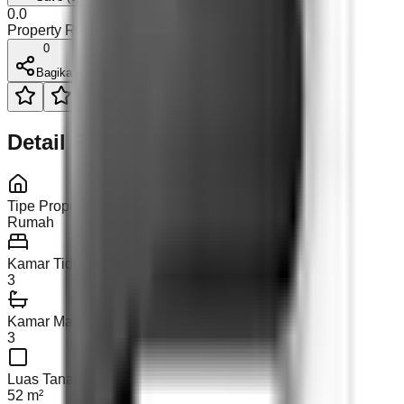
0.0
Property Rating (
0
)
0
Bagikan
Detail Properti
Tipe Properti
Rumah
Kamar Tidur
3
Kamar Mandi
3
Luas Tanah
52 m²