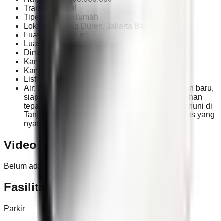
Transaksi: Jual
Tipe Properti: Rumah
Lokasi: Tanjung Duren, Jakarta Barat
Luas Tanah: 52 m²
Luas Bangunan: 148 m²
Dimensi: 4 x 13 m Jumlah Lantai: 3
Kamar Tidur: 3
Kamar Mandi: 3
Listrik: 2.200 Watt
Air: PAM Sertifikat: SHM Keunggulan: Bangunan baru,
siap huni, row jalan 2 mobil, lokasi strategis Pilihan
tepat bagi Anda yang mencari rumah baru siap huni di
Tanjung Duren dengan legalitas aman dan akses yang
nyaman.
Video
Belum ada video untuk properti ini.
Fasilitas
Parkir