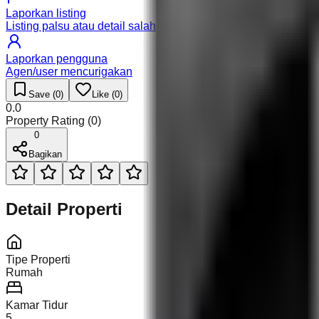
Laporkan listing
Listing palsu atau detail salah
Laporkan pengguna
Agen/user mencurigakan
Save (
0
)
Like (
0
)
0.0
Property Rating (
0
)
0
Bagikan
Detail Properti
Tipe Properti
Rumah
Kamar Tidur
5