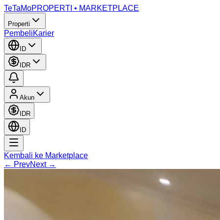
TeTaMo
PROPERTI • MARKETPLACE
Properti
Pembeli
Karier
ID
IDR
Akun
IDR
ID
Kembali ke Marketplace
← Prev
Next →