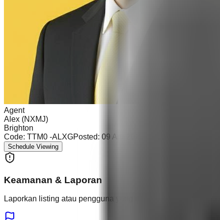
Agent
Alex (NXMJ)
Brighton
Code:
TTM0 -ALXG
Posted:
09 Apr 2026
Schedule Viewing
Keamanan & Laporan
Laporkan listing atau pengguna yang mencurigakan.