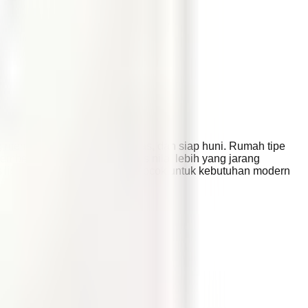
ng mencari hunian premium, luas, dan siap huni. Rumah tipe
memberi kenyamanan sekaligus nilai lebih yang jarang
listrik besar, rumah ini juga cocok untuk kebutuhan modern