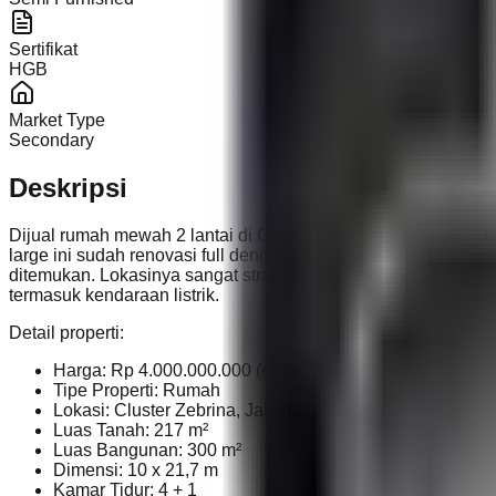
Sertifikat
HGB
Market Type
Secondary
Deskripsi
Dijual rumah mewah 2 lantai di Cluster Zebrina, Jakarta Gard
large ini sudah renovasi full dengan tambahan fitur menarik 
ditemukan. Lokasinya sangat strategis, dekat AEON, IKEA, dan
termasuk kendaraan listrik.
Detail properti:
Harga: Rp 4.000.000.000 (nego)
Tipe Properti: Rumah
Lokasi: Cluster Zebrina, Jakarta Garden City, Cakung, J
Luas Tanah: 217 m²
Luas Bangunan: 300 m²
Dimensi: 10 x 21,7 m
Kamar Tidur: 4 + 1