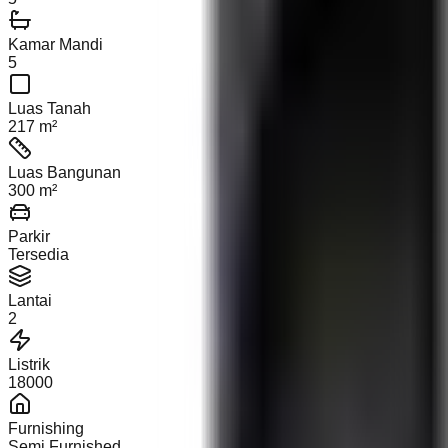
Kamar Mandi
5
Luas Tanah
217 m²
Luas Bangunan
300 m²
Parkir
Tersedia
Lantai
2
Listrik
18000
Furnishing
Semi Furnished