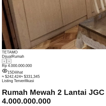
TETAMO
Dijual
Rumah
‹
›
Rp 4.000.000.000
15
Dilihat
≈
$242,424
≈
$331,345
Listing Terverifikasi
Rumah Mewah 2 Lantai JGC Cl
4.000.000.000