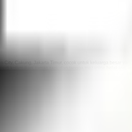
en City, Cakung, Jakarta Timur, cocok untuk keluarga besar ya
seperti kolam ikan, taman rapi, dan tangga mezanine belakang, 
 berbagai fasilitas lengkap di kawasan JGC. Dengan kapasitas 
akarta Timur