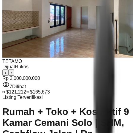
TETAMO
Dijual
Rukos
‹
›
Rp 2.000.000.000
7
Dilihat
≈
$121,212
≈
$165,673
Listing Terverifikasi
Rumah + Toko + Kos Aktif 9
Kamar Cemani Solo | SHM,