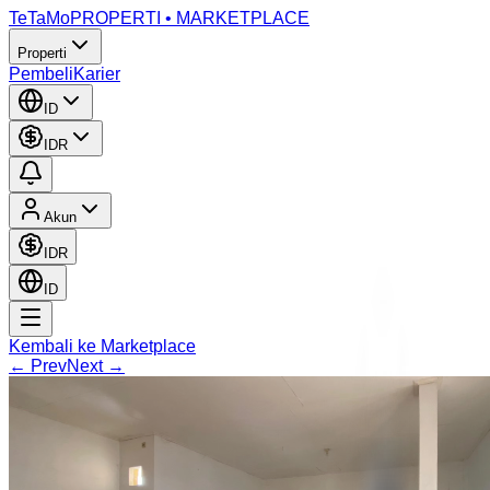
TeTaMo
PROPERTI • MARKETPLACE
Properti
Pembeli
Karier
ID
IDR
Akun
IDR
ID
Kembali ke Marketplace
← Prev
Next →