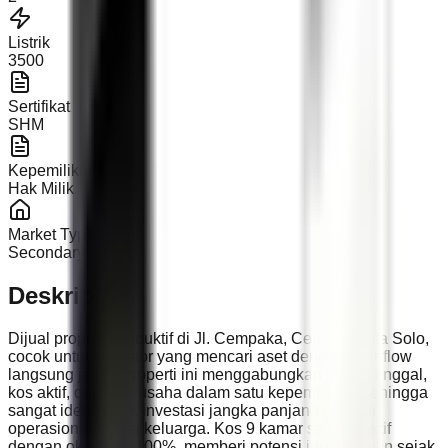
Listrik
3500
Sertifikat
SHM
Kepemilikan
Hak Milik
Market Type
Secondary
Deskripsi
Dijual properti produktif di Jl. Cempaka, Cemani, Kota Solo,
cocok untuk investor yang mencari aset dengan cashflow
langsung jalan. Properti ini menggabungkan rumah tinggal,
kos aktif, dan kios usaha dalam satu kepemilikan, sehingga
sangat ideal untuk investasi jangka panjang maupun
operasional usaha keluarga. Kos 9 kamar saat ini aktif
dengan okupansi 100%, memberi potensi income rutin sejak