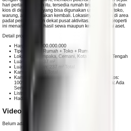
hari pertama. Selain itu, tersedia rumah tinggal terpisah dan
kios di depan jalan yang bisa digunakan untuk usaha toko,
warung, atau disewakan kembali. Lokasinya strategis di area
padat penduduk dan dekat pusat aktivitas, membuat properti
ini menarik dari sisi hasil sewa maupun kenaikan nilai aset.
Detail properti:
Harga: Rp 2.000.000.000
Tipe Properti: Rumah + Toko + Rumah Kos
Lokasi: Jl. Cempaka, Cemani, Kota Solo, Jawa Tengah
Luas Tanah: 237 m²
Luas Bangunan: 237 m² Total
Kamar Tidur: 11 Total
Kamar Mandi: 11 Kos Aktif: 9 kamar Okupansi Kos:
100% Rumah Tinggal: 2 kamar tidur Kios Usaha: Ada
Sertifikat: SHM
Listrik: 3.500 Watt
Hadap: Utara Garasi: Ada
Video
Belum ada video untuk properti ini.