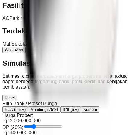
Fasilitas
AC
Parkir
Terdekat
Mall
Sekolah
Rumah Sakit
Supermarket
WhatsApp
Schedule Viewing
Simulasi KPR
Estimasi cicilan berdasarkan harga properti ini. Nilai aktual
dapat berbeda tergantung bank, profil kredit, dan kebijakan
pembiayaan.
Reset
Pilih Bank / Preset Bunga
BCA
(5.5%)
Mandiri
(5.75%)
BNI
(6%)
Kustom
Harga Properti
Rp
2.000.000.000
DP
(
20
%)
Rp
400.000.000