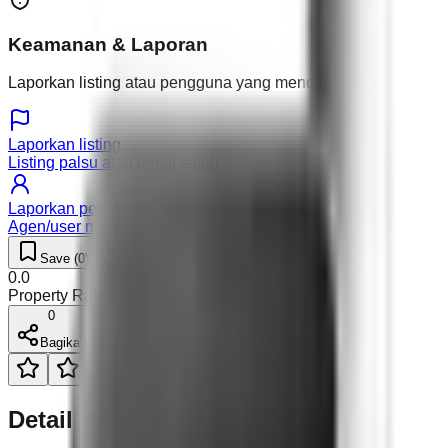
Keamanan & Laporan
Laporkan listing atau pengguna yang mencurigakan.
Laporkan listing
Listing palsu atau detail salah
Laporkan pengguna
Agen/user mencurigakan
Save (
0
)
Like (
0
)
0.0
Property Rating (
0
)
0
Bagikan
Detail Properti