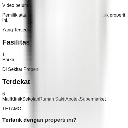
Video belum tersedia
Pemilik atau agen belum menambahkan video untuk properti
ini.
Yang Tersedia
Fasilitas
1
Parkir
Di Sekitar Properti
Terdekat
6
Mall
Klinik
Sekolah
Rumah Sakit
Apotek
Supermarket
TETAMO
Tertarik dengan properti ini?