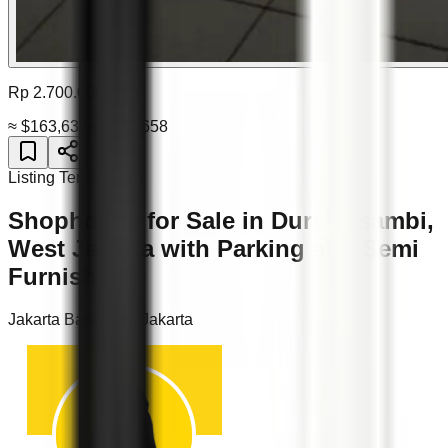
Rp 2.700.000.000
≈
$163,636
≈
$223,658
Listing Terverifikasi
Shophouse for Sale in Duri Kosambi,
West Jakarta with Parking and Semi
Furnished
Jakarta Barat
,
DKI Jakarta