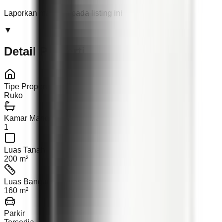
Laporkan masalah pada listing ini
▼
Detail Properti
Tipe Properti
Ruko
Kamar Mandi
1
Luas Tanah
200 m²
Luas Bangunan
160 m²
Parkir