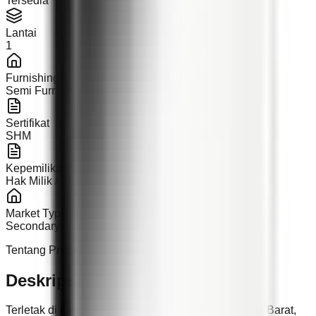
Tersedia
Lantai
1
Furnishing
Semi Furnished
Sertifikat
SHM
Kepemilikan
Hak Milik / Freehold
Market Type
Secondary
Tentang Properti
Deskripsi
Terletak di kawasan strategis Duri Kosambi, Jakarta Barat,