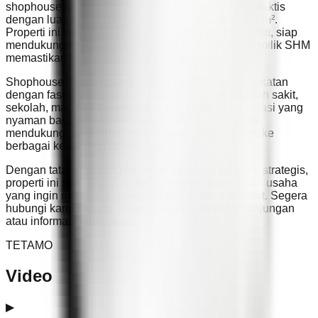
shophouse ini menawarkan peluang bisnis yang praktis
dengan luas tanah 200 m² dan luas bangunan 160 m².
Properti ini semi furnished dengan satu kamar mandi, siap
mendukung kebutuhan usaha Anda. Sertifikat hak milik SHM
memastikan kepemilikan yang jelas.
Shophouse ini dilengkapi fasilitas parkir dan berdekatan
dengan fasilitas penting seperti apotek, klinik, rumah sakit,
sekolah, mal, dan supermarket, menjadikannya lokasi yang
nyaman bagi pelanggan maupun staf. Kawasan ini
mendukung gaya hidup aktif dengan akses mudah ke
berbagai kebutuhan sehari-hari.
Dengan tata letak yang fungsional dan lokasi yang strategis,
properti ini sangat cocok untuk investor atau pelaku usaha
yang ingin mengembangkan usaha di Jakarta Barat. Segera
hubungi kami melalui Tetamo untuk jadwalkan kunjungan
atau informasi lebih lanjut.
TETAMO
Video
▶