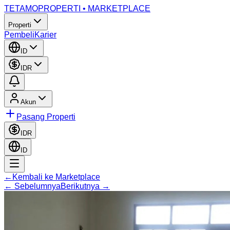
TETAMO
PROPERTI • MARKETPLACE
Properti
Pembeli
Karier
ID
IDR
Akun
Pasang Properti
IDR
ID
←
Kembali ke Marketplace
←
Sebelumnya
Berikutnya
→