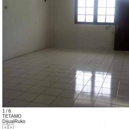
1
/
6
TETAMO
Dijual
Ruko
‹
›