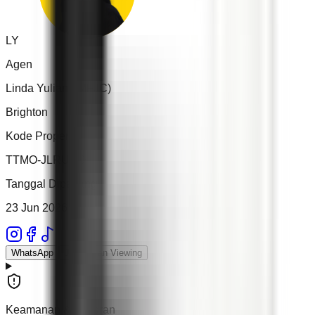
LY
Agen
Linda Yuliani (MFJC)
Brighton
Kode Properti
TTMO-JLRUKO
Tanggal Dipasang
23 Jun 2026
WhatsApp
Jadwalkan Viewing
Keamanan & Laporan