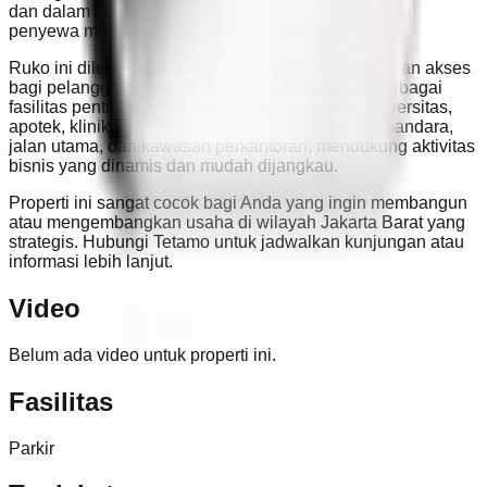
dan dalam kondisi belum berfurnitur, memungkinkan
penyewa menyesuaikan interior sesuai kebutuhan.
Ruko ini dilengkapi fasilitas parkir yang memudahkan akses
bagi pelanggan dan staf. Berada dekat dengan berbagai
fasilitas penting seperti sekolah internasional, universitas,
apotek, klinik, pelabuhan, akses tol, rumah sakit, bandara,
jalan utama, dan kawasan perkantoran, mendukung aktivitas
bisnis yang dinamis dan mudah dijangkau.
Properti ini sangat cocok bagi Anda yang ingin membangun
atau mengembangkan usaha di wilayah Jakarta Barat yang
strategis. Hubungi Tetamo untuk jadwalkan kunjungan atau
informasi lebih lanjut.
Video
Belum ada video untuk properti ini.
Fasilitas
Parkir