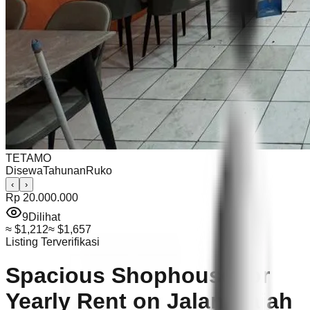
TETAMO
Disewa
Tahunan
Ruko
‹
›
Rp 20.000.000
9
Dilihat
≈
$1,212
≈
$1,657
Listing Terverifikasi
Spacious Shophouse for
Yearly Rent on Jalan Gajah