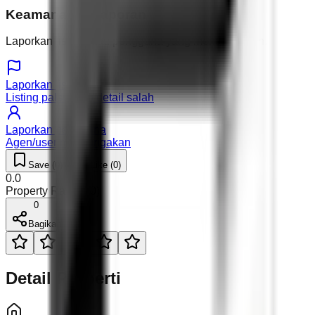
Keamanan & Laporan
Laporkan listing atau pengguna yang mencurigakan.
Laporkan listing
Listing palsu atau detail salah
Laporkan pengguna
Agen/user mencurigakan
Save (
0
)
Like (
0
)
0.0
Property Rating (
0
)
0
Bagikan
Detail Properti