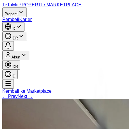
TeTaMo
PROPERTI • MARKETPLACE
Properti
Pembeli
Karier
ID
IDR
Akun
IDR
ID
Kembali ke Marketplace
← Prev
Next →