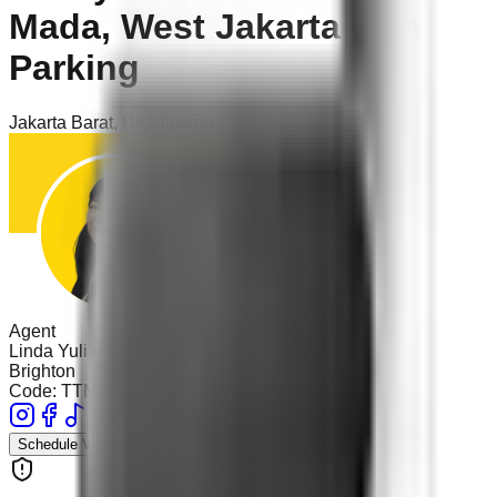
Mada, West Jakarta with
Parking
Jakarta Barat
,
DKI Jakarta
Agent
Linda Yuliani (MFJC)
Brighton
Code:
TTMO - GAJAH
Posted:
23 Jun 2026
Schedule Viewing