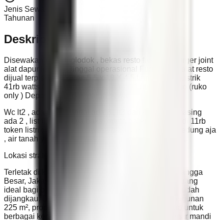
Jenis Sewa
Tahunan
Deskripsi
Disewakan ruko di glodok , bekas resto fast food burger joint
alat dapur lengkap tinggal operasional Furnished ( alat resto
dijual terpisah ) Ukuran 5,5 x 18 X 4,5 Lantai SHM Listrik
41rb watts / Air tanah Harga sewa 200 juta / thn nego (ruko
only ) Deposit 10% dari harga sewa
Wc lt2 , ada 3/4 ya urinal ada 3 , lt3 dan 4 masing masing
ada 2 , listrik 41rb saya bakal minta balikin ke awal di 11rb
token listrik kalo ada penyewa baru yg mau sewa gedung aja
, air tanah ya. Lt 4 tuh sdh di sekat jadi ada 4 kamar ,.
Lokasi strategis tuk Usaha Restauran.
Terletak di kawasan strategis Jalan Gajah Mada, Mangga
Besar, Jakarta Barat, ruko luas ini menawarkan peluang
ideal bagi bisnis yang membutuhkan lokasi yang mudah
dijangkau. Dengan luas tanah 100 m² dan luas bangunan
225 m², properti ini menyediakan ruang yang cukup untuk
berbagai keperluan komersial. Memiliki empat kamar mandi