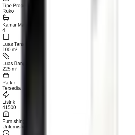
Tipe Properti
Ruko
Kamar Mandi
4
Luas Tanah
100 m²
Luas Bangunan
225 m²
Parkir
Tersedia
Listrik
41500
Furnishing
Unfurnished