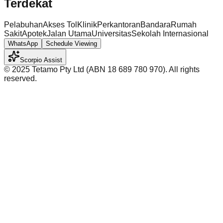
Terdekat
Pelabuhan
Akses Tol
Klinik
Perkantoran
Bandara
Rumah
Sakit
Apotek
Jalan Utama
Universitas
Sekolah Internasional
WhatsApp
Schedule Viewing
Scorpio Assist
©️ 2025 Tetamo Pty Ltd (ABN 18 689 780 970). All rights
reserved.