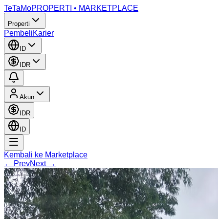
TeTaMo
PROPERTI • MARKETPLACE
Properti
Pembeli
Karier
ID
IDR
Akun
IDR
ID
Kembali ke Marketplace
← Prev
Next →