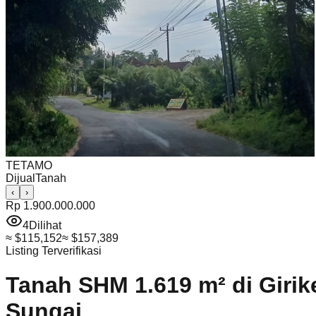
TETAMO
Dijual
Tanah
‹
›
Rp 1.900.000.000
4
Dilihat
≈
$115,152
≈
$157,389
Listing Terverifikasi
Tanah SHM 1.619 m² di Girike
Sungai