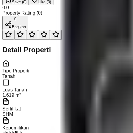
Save (
0
)
Like (
0
)
0.0
Property Rating (
0
)
0
Bagikan
Detail Properti
Tipe Properti
Tanah
Luas Tanah
1.619 m²
Sertifikat
SHM
Kepemilikan