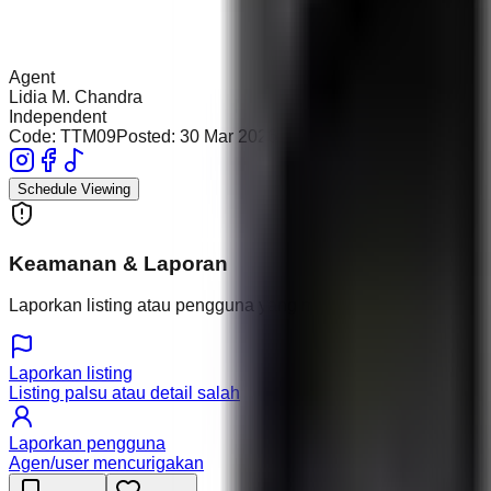
Agent
Lidia M. Chandra
Independent
Code:
TTM09
Posted:
30 Mar 2026
Schedule Viewing
Keamanan & Laporan
Laporkan listing atau pengguna yang mencurigakan.
Laporkan listing
Listing palsu atau detail salah
Laporkan pengguna
Agen/user mencurigakan