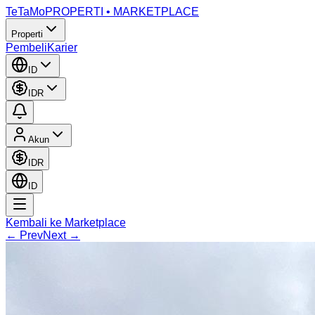
TeTaMo
PROPERTI • MARKETPLACE
Properti
Pembeli
Karier
ID
IDR
Akun
IDR
ID
Kembali ke Marketplace
← Prev
Next →