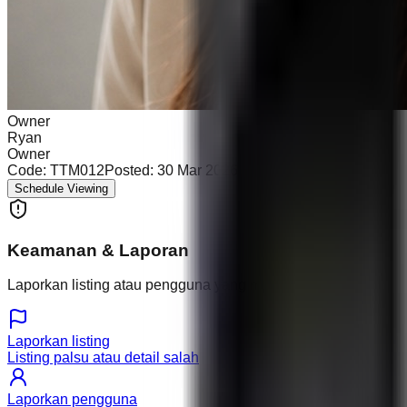
Owner
Ryan
Owner
Code:
TTM012
Posted:
30 Mar 2026
Schedule Viewing
Keamanan & Laporan
Laporkan listing atau pengguna yang mencurigakan.
Laporkan listing
Listing palsu atau detail salah
Laporkan pengguna