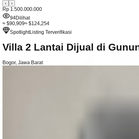
‹
›
Rp 1.500.000.000
94
Dilihat
≈
$90,909
≈
$124,254
Spotlight
Listing Terverifikasi
Villa 2 Lantai Dijual di Gu
Bogor
,
Jawa Barat