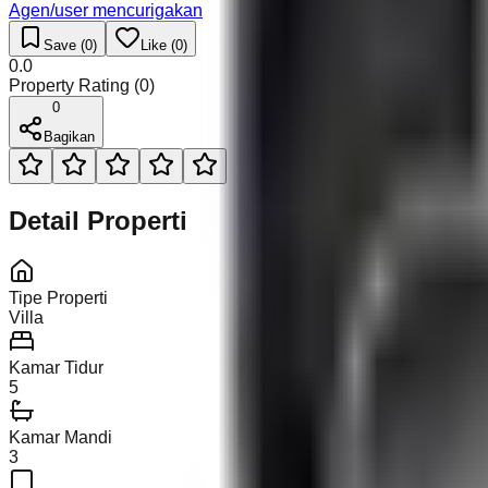
Agen/user mencurigakan
Save (
0
)
Like (
0
)
0.0
Property Rating (
0
)
0
Bagikan
Detail Properti
Tipe Properti
Villa
Kamar Tidur
5
Kamar Mandi
3