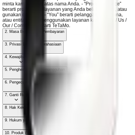
minta kami unggah atas nama Anda. - “Product/Service”
berarti produk atau layanan yang Anda beli, langgani, atau
gunakan dari kami. - “You” berarti pelanggan, pengguna,
atau entitas yang menggunakan layanan kami. - “We / Us /
Our / Company” berarti TeTaMo.
2. Masa Berlaku dan Pembayaran
3. Privasi Data dan Kerahasiaan
4. Kewajiban Anda
5. Penghentian atau Penangguhan
6. Pengecualian dan Batasan Tanggung Jawab
7. Ganti Rugi
8. Hak Kekayaan Intelektual
9. Hukum yang Berlaku dan Bahasa
10. Produk / Layanan Opsional