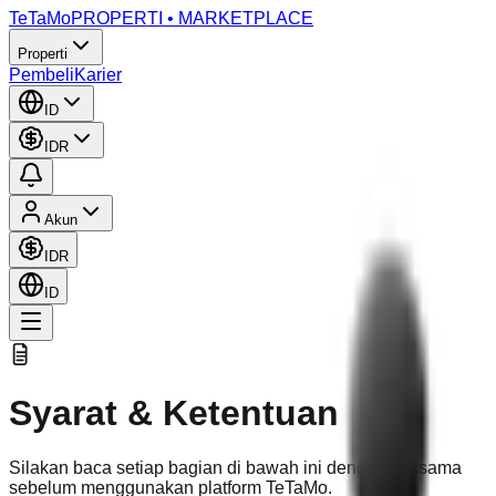
TeTaMo
PROPERTI • MARKETPLACE
Properti
Pembeli
Karier
ID
IDR
Akun
IDR
ID
Syarat & Ketentuan
Silakan baca setiap bagian di bawah ini dengan saksama
sebelum menggunakan platform TeTaMo.