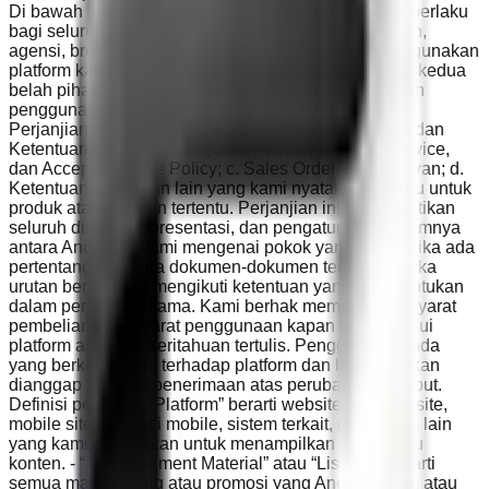
Di bawah ini adalah ketentuan hukum penting yang berlaku
bagi seluruh pengunjung, pengguna, pengiklan, agen,
agensi, broker, developer, dan pihak lain yang menggunakan
platform kami. Ketentuan ini dibuat untuk melindungi kedua
belah pihak dan membantu menciptakan pengalaman
penggunaan yang lebih aman, jelas, dan profesional.
Perjanjian ini dapat mencakup: a. Syarat Pembelian dan
Ketentuan Umum; b. Kebijakan Privasi, Terms of Service,
dan Acceptable Use Policy; c. Sales Order yang relevan; d.
Ketentuan tambahan lain yang kami nyatakan berlaku untuk
produk atau layanan tertentu. Perjanjian ini menggantikan
seluruh diskusi, representasi, dan pengaturan sebelumnya
antara Anda dan kami mengenai pokok yang sama. Jika ada
pertentangan antara dokumen-dokumen tersebut, maka
urutan berlakunya mengikuti ketentuan yang kami tentukan
dalam perjanjian utama. Kami berhak memperbarui syarat
pembelian atau syarat penggunaan kapan saja melalui
platform atau pemberitahuan tertulis. Penggunaan Anda
yang berkelanjutan terhadap platform dan layanan akan
dianggap sebagai penerimaan atas perubahan tersebut.
Definisi penting: - “Platform” berarti website, desktop site,
mobile site, aplikasi mobile, sistem terkait, dan media lain
yang kami operasikan untuk menampilkan listing atau
konten. - “Advertisement Material” atau “Listings” berarti
semua materi listing atau promosi yang Anda unggah atau