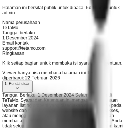
Halaman ini bersifat publik untuk dibaca. Edit hanya untuk
admin.
Nama perusahaan
TeTaMo
Tanggal berlaku
1 Desember 2024
Email kontak
support@tetamo.com
Ringkasan
Klik setiap bagian untuk membuka isi syarat dan ketentuan.
Viewer hanya bisa membaca halaman ini.
Terakhir
diperbarui
:
22 Februari 2026
1. Pendahuluan
Tanggal Berlaku: 1 Desember 2024 Selamat datang di
TeTaMo. Syarat dan Ketentuan ini mengatur penggunaan
layanan listing properti yang disediakan oleh TeTaMo pada
website dan platform kami. Dengan membeli, mengakses,
atau menggunakan layanan kami, Anda dianggap telah
membaca, memahami, dan menyetujui syarat ini. Jika Anda
tidak setuju, mohon untuk tidak menggunakan layanan kami.