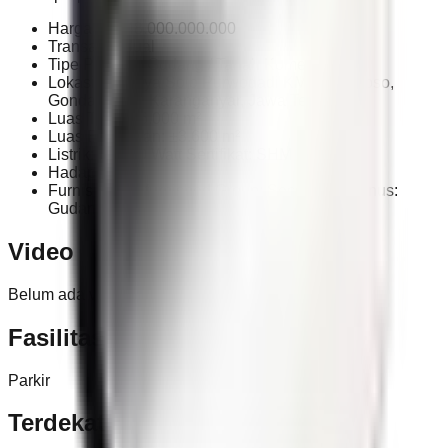
Harga: Rp 48.000.000.000
Transaksi: Jual
Tipe Properti: Gudang / Tanah Komersial
Lokasi: Jl. Raya Solo Purwodadi KM 11, Kalioso,
Gondangrejo, Karanganyar, Jawa Tengah
Luas Tanah: 6.000 m²
Luas Bangunan: ±3.600 m²
Listrik: 66.000 Watt Sertifikat: SHM
Hadap: Timur
Furnish: Non-furnished Group: Secondary Bonus:
Gudang + Ruko 4 Pintu + Toko
Video
Belum ada video untuk properti ini.
Fasilitas
Parkir
Terdekat