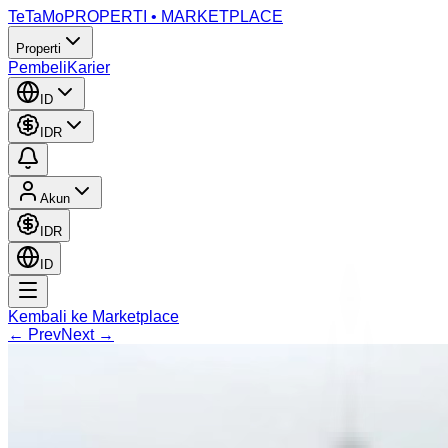
TeTaMo
PROPERTI • MARKETPLACE
Properti
Pembeli
Karier
ID
IDR
Akun
IDR
ID
Kembali ke Marketplace
← Prev
Next →