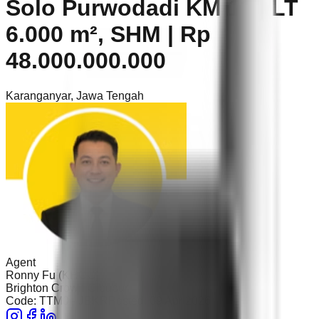
Solo Purwodadi KM 11 | LT
6.000 m², SHM | Rp
48.000.000.000
Karanganyar
,
Jawa Tengah
Agent
Ronny Fu (KHCC)
Brighton Crown Cibubur
Code:
TTM0 - JBKR
Posted:
09 Apr 2026