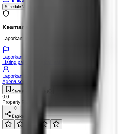
Schedule Viewing
Keamanan & Laporan
Laporkan listing atau pengguna yang mencurigakan.
Laporkan listing
Listing palsu atau detail salah
Laporkan pengguna
Agen/user mencurigakan
Save (
0
)
Like (
0
)
0.0
Property Rating (
0
)
0
Bagikan