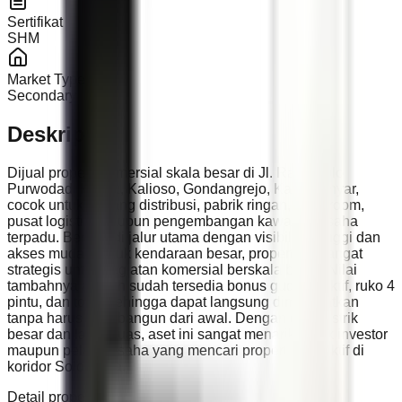
Sertifikat
SHM
Market Type
Secondary
Deskripsi
Dijual properti komersial skala besar di Jl. Raya Solo
Purwodadi KM 11, Kalioso, Gondangrejo, Karanganyar,
cocok untuk gudang distribusi, pabrik ringan, showroom,
pusat logistik, maupun pengembangan kawasan usaha
terpadu. Berada di jalur utama dengan visibilitas tinggi dan
akses mudah untuk kendaraan besar, properti ini sangat
strategis untuk kegiatan komersial berskala besar. Nilai
tambahnya adalah sudah tersedia bonus gudang aktif, ruko 4
pintu, dan toko, sehingga dapat langsung dimanfaatkan
tanpa harus membangun dari awal. Dengan daya listrik
besar dan lahan luas, aset ini sangat menarik untuk investor
maupun pelaku usaha yang mencari properti produktif di
koridor Solo Raya.
Detail properti: