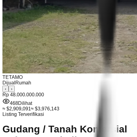
TETAMO
Dijual
Rumah
‹
›
Rp 48.000.000.000
468
Dilihat
≈
$2,909,091
≈
$3,976,143
Listing Terverifikasi
Gudang / Tanah Komersial