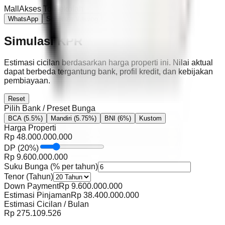
Mall
Akses Tol
Sekolah
WhatsApp
Schedule Viewing
Simulasi KPR
Estimasi cicilan berdasarkan harga properti ini. Nilai aktual
dapat berbeda tergantung bank, profil kredit, dan kebijakan
pembiayaan.
Reset
Pilih Bank / Preset Bunga
BCA
(5.5%)
Mandiri
(5.75%)
BNI
(6%)
Kustom
Harga Properti
Rp
48.000.000.000
DP
(
20
%)
Rp
9.600.000.000
Suku Bunga (% per tahun)
Tenor (Tahun)
Down Payment
Rp
9.600.000.000
Estimasi Pinjaman
Rp
38.400.000.000
Estimasi Cicilan / Bulan
Rp
275.109.526