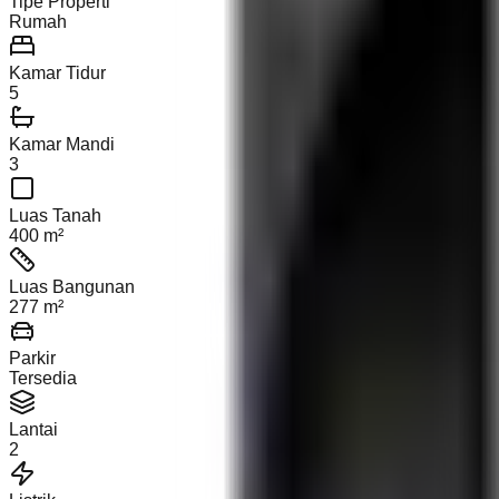
Tipe Properti
Rumah
Kamar Tidur
5
Kamar Mandi
3
Luas Tanah
400 m²
Luas Bangunan
277 m²
Parkir
Tersedia
Lantai
2