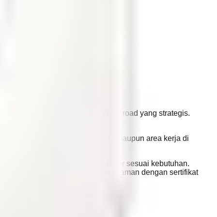
uhan usaha rumahan di lokasi main road yang strategis.
ng tambahan untuk tamu, asisten, maupun area kerja di
vitas sehari-hari.
fleksibilitas menyesuaikan interior sesuai kebutuhan.
 di kawasan Pondok Hijau. Legalitas aman dengan sertifikat