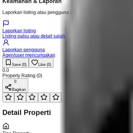
Keamanan & Laporan
Laporkan listing atau pengguna yang mencurigakan.
Laporkan listing
Listing palsu atau detail salah
Laporkan pengguna
Agen/user mencurigakan
Save (
0
)
Like (
0
)
0.0
Property Rating (
0
)
0
Bagikan
Detail Properti