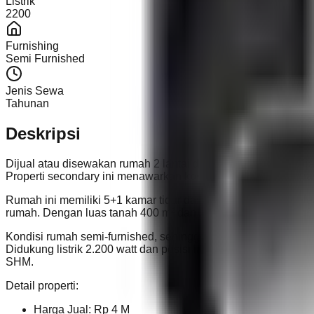
Listrik
2200
Furnishing
Semi Furnished
Jenis Sewa
Tahunan
Deskripsi
Dijual atau disewakan rumah 2 lantai di Jl. Abadi, Pondok H
Properti secondary ini menawarkan kombinasi ruang yang luas
Rumah ini memiliki 5+1 kamar tidur dan 3+1 kamar mandi, id
rumah. Dengan luas tanah 400 m² dan luas bangunan 277 m², p
Kondisi rumah semi-furnished, sehingga memudahkan pembeli 
Didukung listrik 2.200 watt dan posisi hadap barat laut, ruma
SHM.
Detail properti:
Harga Jual: Rp 4 M