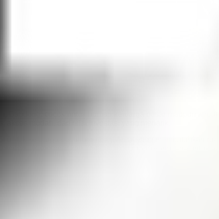
ijau, Bandung, cocok untuk hunian keluarga besar maupun kebut
, akses mudah, dan nilai investasi yang menarik.
eal untuk keluarga besar atau bagi Anda yang membutuhkan rua
roperti ini memberikan kenyamanan ruang yang lega untuk akti
atau penyewa untuk langsung menempati sambil tetap memiliki 
h ini menjadi pilihan menarik untuk Anda yang mencari properti