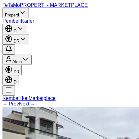
TeTaMo
PROPERTI • MARKETPLACE
Properti
Pembeli
Karier
ID
IDR
Akun
IDR
ID
Kembali ke Marketplace
← Prev
Next →