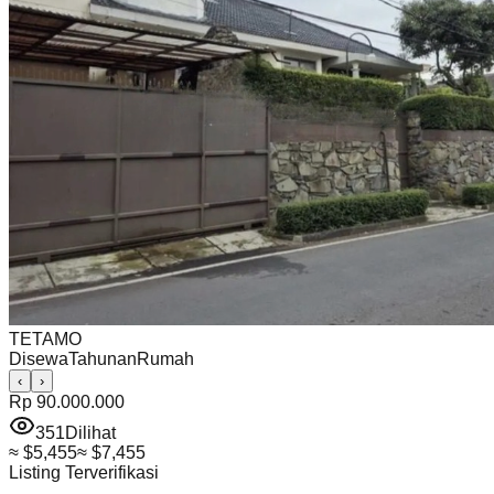
TETAMO
Disewa
Tahunan
Rumah
‹
›
Rp 90.000.000
351
Dilihat
≈
$5,455
≈
$7,455
Listing Terverifikasi