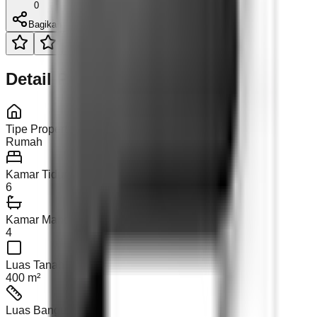
0
Bagikan
Detail Properti
Tipe Properti
Rumah
Kamar Tidur
6
Kamar Mandi
4
Luas Tanah
400 m²
Luas Bangunan