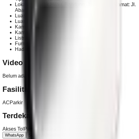
Lokasi: Pondok Hijau, Bandung, Jawa Barat Alamat: Jl.
Abadi
Luas Tanah: 400 m²
Luas Bangunan: 277 m²
Kamar Tidur: 5+1
Kamar Mandi: 3+1
Listrik: 2.200 Watt Sertifikat: SHM
Furnish: Semi-furnished
Hadap: Barat Laut
Video
Belum ada video untuk properti ini.
Fasilitas
AC
Parkir
Terdekat
Akses Tol
Pasar
Bandara
WhatsApp
Schedule Viewing