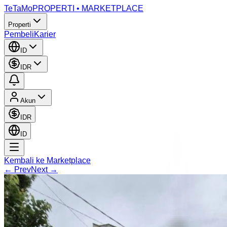
TeTaMo
PROPERTI • MARKETPLACE
Properti
Pembeli
Karier
ID
IDR
Akun
IDR
ID
Kembali ke Marketplace
← Prev
Next →