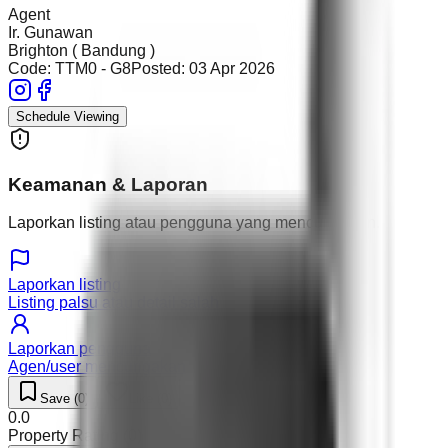
Agent
Ir. Gunawan
Brighton ( Bandung )
Code:
TTM0 - G8
Posted:
03 Apr 2026
Schedule Viewing
Keamanan & Laporan
Laporkan listing atau pengguna yang mencurigakan.
Laporkan listing
Listing palsu atau detail salah
Laporkan pengguna
Agen/user mencurigakan
Save (
0
)
Like (
0
)
0.0
Property Rating (
0
)