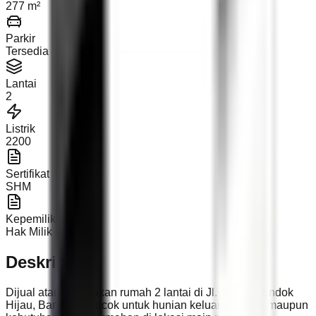
277 m²
Parkir
Tersedia
Lantai
2
Listrik
2200
Sertifikat
SHM
Kepemilikan
Hak Milik
Deskripsi
Dijual atau disewakan rumah 2 lantai di Jl. Abadi, Pondok
Hijau, Bandung, cocok untuk hunian keluarga besar maupun