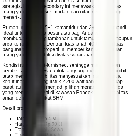
kebutuhan usaha rumahan di lokasi main road yang
strategis. Properti secondary ini menawarkan kombinasi
ruang yang luas, akses mudah, dan nilai investasi yang
menarik.
Rumah ini memiliki 5+1 kamar tidur dan 3+1 kamar mandi,
ideal untuk keluarga besar atau bagi Anda yang
membutuhkan ruang tambahan untuk tamu, asisten, maupun
area kerja di rumah. Dengan luas tanah 400 m² dan luas
bangunan 277 m², properti ini memberikan kenyamanan
ruang yang lega untuk aktivitas sehari-hari.
Kondisi rumah semi-furnished, sehingga memudahkan
pembeli atau penyewa untuk langsung menempati sambil
tetap memiliki fleksibilitas menyesuaikan interior sesuai
kebutuhan. Didukung listrik 2.200 watt dan posisi hadap
barat laut, rumah ini menjadi pilihan menarik untuk Anda
yang mencari properti di kawasan Pondok Hijau. Legalitas
aman dengan sertifikat SHM.
Detail properti:
Harga Jual: Rp 4 M
Harga Sewa: Rp 90 Jt
Transaksi: Jual / Sewa
Tipe Properti: Rumah