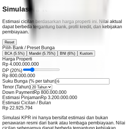
Simulasi KPR
Estimasi cicilan berdasarkan harga properti ini. Nilai aktual
dapat berbeda tergantung bank, profil kredit, dan kebijakan
pembiayaan.
Reset
Pilih Bank / Preset Bunga
BCA
(5.5%)
Mandiri
(5.75%)
BNI
(6%)
Kustom
Harga Properti
Rp
4.000.000.000
DP
(
20
%)
Rp
800.000.000
Suku Bunga (% per tahun)
Tenor (Tahun)
Down Payment
Rp
800.000.000
Estimasi Pinjaman
Rp
3.200.000.000
Estimasi Cicilan / Bulan
Rp
22.925.794
Simulasi KPR ini hanya bersifat estimasi dan bukan
penawaran resmi dari bank atau lembaga pembiayaan. Nilai
cicilan sebenarnya dapat berbeda tergantung kebijakan