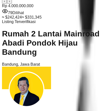
‹
›
Rp 4.000.000.000
79
Dilihat
≈
$242,424
≈
$331,345
Listing Terverifikasi
Rumah 2 Lantai Mainroad
Abadi Pondok Hijau
Bandung
Bandung
,
Jawa Barat