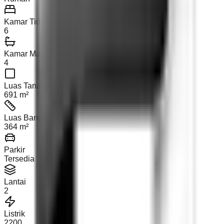
Kamar Tidur
6
Kamar Mandi
4
Luas Tanah
691 m²
Luas Bangunan
364 m²
Parkir
Tersedia
Lantai
2
Listrik
2200