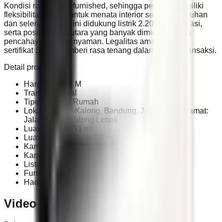
Kondisi rumah non-furnished, sehingga pembeli memiliki
fleksibilitas penuh untuk menata interior sesuai kebutuhan
dan selera. Rumah ini didukung listrik 2.200 watt, garasi,
serta posisi hadap utara yang banyak diminati karena
pencahayaan yang nyaman. Legalitas aman dengan
sertifikat SHM, memberi rasa tenang dalam proses transaksi.
Detail properti:
Harga: Rp 8,5 M
Transaksi: Jual
Tipe Properti: Rumah
Lokasi: Geger Kalong, Bandung, Jawa Barat Alamat:
Jalan Geger Kalong Lebak
Luas Tanah: 691 m²
Luas Bangunan: 363,3 m²
Kamar Tidur: 6+1
Kamar Mandi: 3+1
Listrik: 2.200 Watt Sertifikat: SHM
Furnish: Non-furnished Garasi: Ya
Hadap: Utara
Video