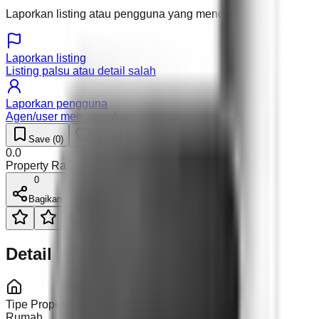
Laporkan listing atau pengguna yang mencurigakan.
Laporkan listing
Listing palsu atau detail salah
Laporkan pengguna
Agen/user mencurigakan
Save (
0
)
Like (
0
)
0.0
Property Rating (
0
)
0
Bagikan
Detail Properti
Tipe Properti
Rumah