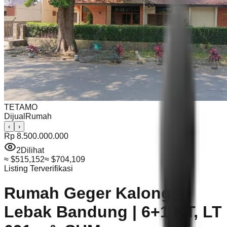
TETAMO
Dijual
Rumah
‹
›
Rp 8.500.000.000
2
Dilihat
≈
$515,152
≈
$704,109
Listing Terverifikasi
Rumah Geger Kalong
Lebak Bandung | 6+1 KT, LT