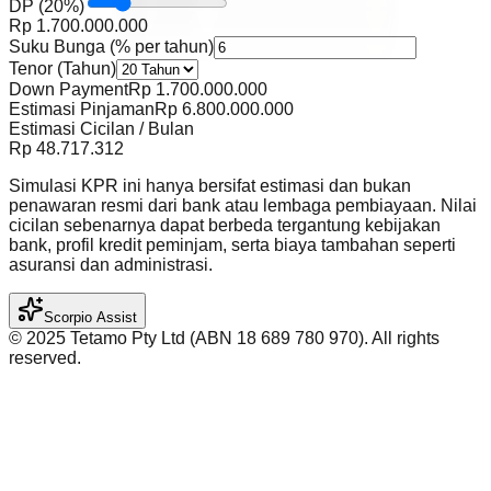
DP
(
20
%)
Rp
1.700.000.000
Suku Bunga (% per tahun)
Tenor (Tahun)
Down Payment
Rp
1.700.000.000
Estimasi Pinjaman
Rp
6.800.000.000
Estimasi Cicilan / Bulan
Rp
48.717.312
Simulasi KPR ini hanya bersifat estimasi dan bukan
penawaran resmi dari bank atau lembaga pembiayaan. Nilai
cicilan sebenarnya dapat berbeda tergantung kebijakan
bank, profil kredit peminjam, serta biaya tambahan seperti
asuransi dan administrasi.
Scorpio Assist
©️ 2025 Tetamo Pty Ltd (ABN 18 689 780 970). All rights
reserved.