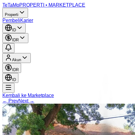
TeTaMo
PROPERTI • MARKETPLACE
Properti
Pembeli
Karier
ID
IDR
Akun
IDR
ID
Kembali ke Marketplace
← Prev
Next →