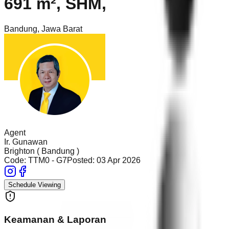
691 m², SHM,
Bandung
,
Jawa Barat
Agent
Ir. Gunawan
Brighton ( Bandung )
Code:
TTM0 - G7
Posted:
03 Apr 2026
Schedule Viewing
Keamanan & Laporan