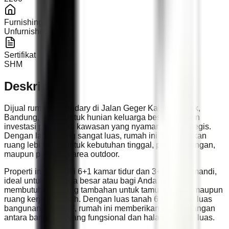
Furnishing
Unfurnished
Sertifikat
SHM
Deskripsi
Dijual rumah secondary di Jalan Geger Kalong Lebak,
Bandung, cocok untuk hunian keluarga besar maupun
investasi properti di kawasan yang nyaman dan strategis.
Dengan lahan yang sangat luas, rumah ini menawarkan
ruang lebih lega untuk kebutuhan tinggal, pengembangan,
maupun penataan area outdoor.
Properti ini memiliki 6+1 kamar tidur dan 3+1 kamar mandi,
ideal untuk keluarga besar atau bagi Anda yang
membutuhkan ruang tambahan untuk tamu, asisten, maupun
ruang kerja di rumah. Dengan luas tanah 691 m² dan luas
bangunan 363,3 m², rumah ini memberikan keseimbangan
antara bangunan yang fungsional dan halaman yang luas.