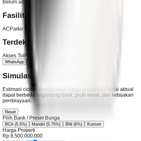
Belum ada video untuk properti ini.
Fasilitas
AC
Parkir
Terdekat
Akses Tol
Pasar
Bandara
WhatsApp
Schedule Viewing
Simulasi KPR
Estimasi cicilan berdasarkan harga properti ini. Nilai aktual
dapat berbeda tergantung bank, profil kredit, dan kebijakan
pembiayaan.
Reset
Pilih Bank / Preset Bunga
BCA
(5.5%)
Mandiri
(5.75%)
BNI
(6%)
Kustom
Harga Properti
Rp
8.500.000.000