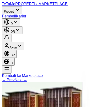
TeTaMo
PROPERTI • MARKETPLACE
Properti
Pembeli
Karier
ID
IDR
Akun
IDR
ID
Kembali ke Marketplace
← Prev
Next →