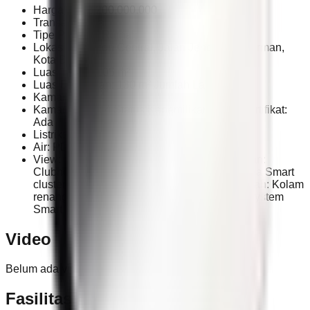
Harga: Rp 2.200.000.000
Transaksi: Jual
Tipe Properti: Rumah
Lokasi: The Icon Central, Jalan Jenderal Sudirman,
Kota Batam
Luas Tanah: 105 m²
Luas Bangunan: 130 m² Jumlah Lantai: 3
Kamar Tidur: 4
Kamar Mandi: 4 Status Kepemilikan: HGB Sertifikat:
Ada
Listrik: 2.200 Watt
Air: PDAM Zonasi: Commercial area
View: Pemandangan kota Fasilitas perumahan:
Clubhouse & kolam renang Gym & CCTV area Smart
cluster system One gate system Fasilitas rumah: Kolam
renang pribadi Smart door lock Smart home system
Smart community system CCTV pribadi
Video
Belum ada video untuk properti ini.
Fasilitas