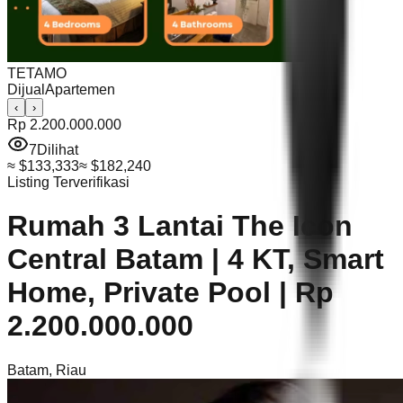
TETAMO
Dijual
Apartemen
‹
›
Rp 2.200.000.000
7
Dilihat
≈
$133,333
≈
$182,240
Listing Terverifikasi
Rumah 3 Lantai The Icon
Central Batam | 4 KT, Smart
Home, Private Pool | Rp
2.200.000.000
Batam
,
Riau