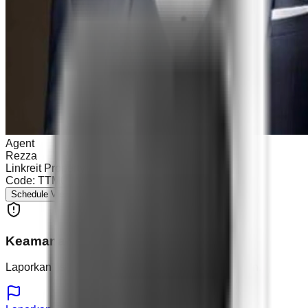
Agent
Rezza
Linkreit Property
Code:
TTM0 - TICON
Posted:
09 Apr 2026
Schedule Viewing
Keamanan & Laporan
Laporkan listing atau pengguna yang mencurigakan.