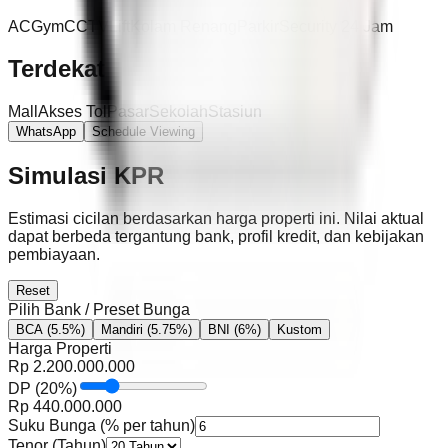
AC
Gym
CCTV
Lift
Kolam Renang
Parkir
Security 24 Jam
Terdekat
Mall
Akses Tol
Pasar
Sekolah
Stasiun
WhatsApp
Schedule Viewing
Simulasi KPR
Estimasi cicilan berdasarkan harga properti ini. Nilai aktual
dapat berbeda tergantung bank, profil kredit, dan kebijakan
pembiayaan.
Reset
Pilih Bank / Preset Bunga
BCA
(5.5%)
Mandiri
(5.75%)
BNI
(6%)
Kustom
Harga Properti
Rp
2.200.000.000
DP
(
20
%)
Rp
440.000.000
Suku Bunga (% per tahun)
Tenor (Tahun)