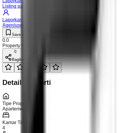
Laporkan listing
Listing palsu atau detail salah
Laporkan pengguna
Agen/user mencurigakan
Save (
0
)
Like (
0
)
0.0
Property Rating (
0
)
0
Bagikan
Detail Properti
Tipe Properti
Apartemen
Kamar Tidur
4