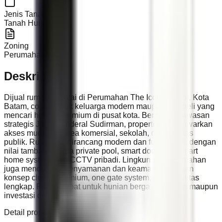
Jenis Tanah
Tanah Hunian
Zoning
Perumahan
Deskripsi
Dijual rumah 3 lantai di Perumahan The Icon Central, Kota
Batam, cocok untuk keluarga modern maupun pembeli yang
mencari hunian premium di pusat kota. Berada di kawasan
strategis Jalan Jenderal Sudirman, properti ini menawarkan
akses mudah ke area komersial, sekolah, dan fasilitas
publik. Rumah ini dirancang modern dan fungsional, dengan
nilai tambah berupa private pool, smart door lock, smart
home system, dan CCTV pribadi. Lingkungan perumahan
juga mendukung kenyamanan dan keamanan dengan
konsep cluster premium, one gate system, serta fasilitas
lengkap. Pilihan tepat untuk hunian bergaya modern maupun
investasi di Batam.
Detail properti: