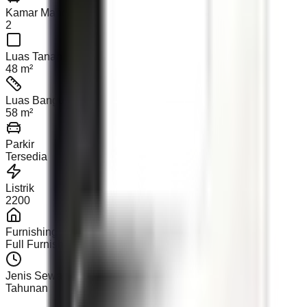
Kamar Mandi
2
Luas Tanah
48 m²
Luas Bangunan
58 m²
Parkir
Tersedia
Listrik
2200
Furnishing
Full Furnished
Jenis Sewa
Tahunan