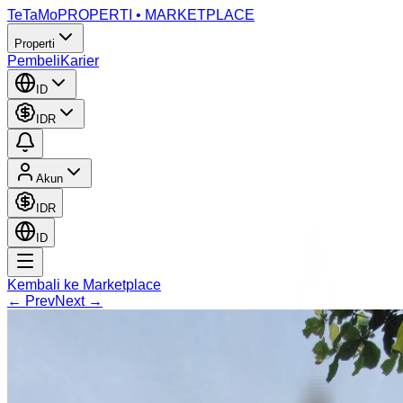
TeTaMo
PROPERTI • MARKETPLACE
Properti
Pembeli
Karier
ID
IDR
Akun
IDR
ID
Kembali ke Marketplace
← Prev
Next →