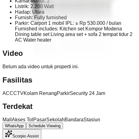
Kamar Mandi: 2
Listrik: 2.200 Watt
Hadap: Utara
Furnish: Fully furnished
Parkir: Carport 1 mobil IPL: ± Rp 530.000 / bulan
Furnished includes: Kitchen set Kompor Modena
Dining table set Living area set + sofa 2 tempat tidur 2
AC Water heater
Video
Belum ada video untuk properti ini.
Fasilitas
AC
CCTV
Kolam Renang
Parkir
Security 24 Jam
Terdekat
Mall
Akses Tol
Pasar
Sekolah
Bandara
Stasiun
WhatsApp
Schedule Viewing
Scorpio Assist