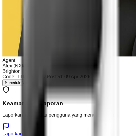
Agent
Alex (NXMJ)
Brighton
Code:
TTM0 - RNTZ
Posted:
09 Apr 2026
Schedule Viewing
Keamanan & Laporan
Laporkan listing atau pengguna yang mencurigakan.
Laporkan listing