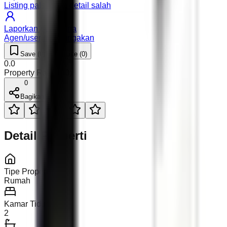
Listing palsu atau detail salah
Laporkan pengguna
Agen/user mencurigakan
Save (
0
)
Like (
0
)
0.0
Property Rating (
0
)
0
Bagikan
Detail Properti
Tipe Properti
Rumah
Kamar Tidur
2