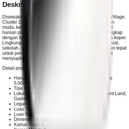
Deskripsi
Disewakan rumah fully furnished siap huni di Malibu Village,
Cluster Zuma, Gading Serpong, cocok untuk pasangan
muda, keluarga kecil, maupun ekspatriat yang mencari
hunian praktis di lokasi strategis. Rumah ini sudah lengkap
dengan furnitur utama sehingga penyewa cukup bawa koper.
Lingkungannya aman dan nyaman, dekat area komersial,
sekolah, rumah sakit, dan perbatasan BSD City. Pilihan tepat
untuk penyewa yang ingin tinggal nyaman tanpa repot
menyiapkan isi rumah.
Detail properti:
Harga Sewa: Rp 67.000.000 / tahun Deposit: Rp
5.000.000
Tipe Properti: Rumah
Lokasi: Malibu Village, Cluster Zuma, Paramount Land,
Gading Serpong – Tangerang
Legalitas: PPJB
Luas Tanah: 48 m²
Luas Bangunan: 58 m²
Dimensi: 6 x 8 m
Kamar Tidur: 2