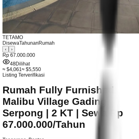
TETAMO
Disewa
Tahunan
Rumah
‹
›
Rp 67.000.000
48
Dilihat
≈
$4,061
≈
$5,550
Listing Terverifikasi
Rumah Fully Furnished
Malibu Village Gading
Serpong | 2 KT | Sewa Rp
67.000.000/Tahun