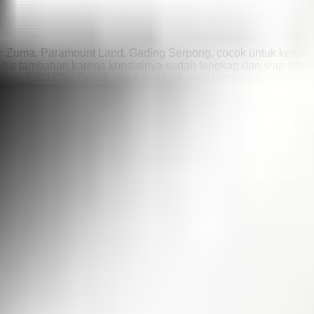
uster Zuma, Paramount Land, Gading Serpong, cocok untuk kelua
nitur tambahan karena kondisinya sudah lengkap dan siap ditemp
epat ke BSD City. Cocok untuk pembeli yang mencari rumah mod
, Gading Serpong – Tangerang
hed includes: Kitchen set Kompor Modena Dining table set Living