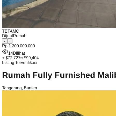
TETAMO
Dijual
Rumah
‹
›
Rp 1.200.000.000
14
Dilihat
≈
$72,727
≈
$99,404
Listing Terverifikasi
Rumah Fully Furnished Malib
Tangerang
,
Banten