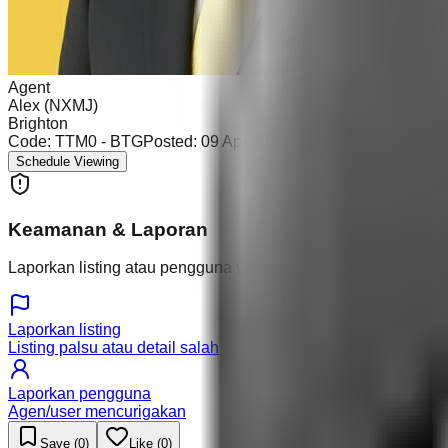
Agent
Alex (NXMJ)
Brighton
Code:
TTM0 - BTG
Posted:
09 Apr 2026
Schedule Viewing
Keamanan & Laporan
Laporkan listing atau pengguna yang mencurigakan.
Laporkan listing
Listing palsu atau detail salah
Laporkan pengguna
Agen/user mencurigakan
Save (
0
)
Like (
0
)