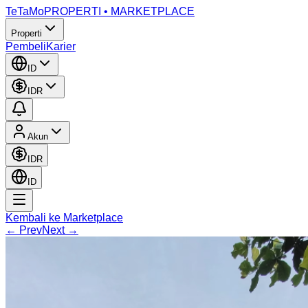
TeTaMo
PROPERTI • MARKETPLACE
Properti
Pembeli
Karier
ID
IDR
Akun
IDR
ID
Kembali ke Marketplace
← Prev
Next →