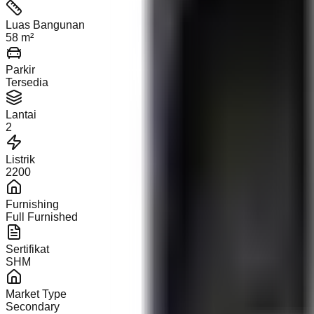
Luas Bangunan
58 m²
Parkir
Tersedia
Lantai
2
Listrik
2200
Furnishing
Full Furnished
Sertifikat
SHM
Market Type
Secondary