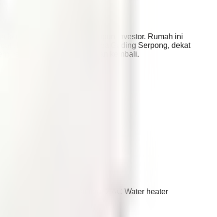
rga kecil, pasangan muda, maupun investor. Rumah ini
ati. Lokasinya strategis di area Gading Serpong, dekat
ern, rapi, dan mudah disewakan kembali.
 area set + sofa 2 tempat tidur 2 AC Water heater