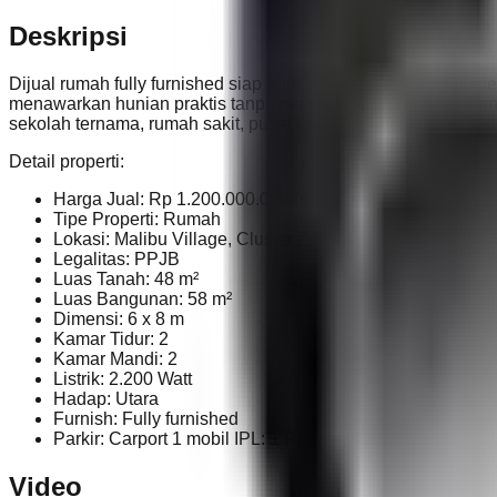
Deskripsi
Dijual rumah fully furnished siap huni di Malibu Village, Cl
menawarkan hunian praktis tanpa perlu renovasi atau beli fur
sekolah ternama, rumah sakit, pusat komersial, dan akses c
Detail properti:
Harga Jual: Rp 1.200.000.000 (nego)
Tipe Properti: Rumah
Lokasi: Malibu Village, Cluster Zuma, Paramount Land
Legalitas: PPJB
Luas Tanah: 48 m²
Luas Bangunan: 58 m²
Dimensi: 6 x 8 m
Kamar Tidur: 2
Kamar Mandi: 2
Listrik: 2.200 Watt
Hadap: Utara
Furnish: Fully furnished
Parkir: Carport 1 mobil IPL: ± Rp 530.000 / bulan Furnis
Video