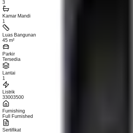
3
Kamar Mandi
1
Luas Bangunan
45 m²
Parkir
Tersedia
Lantai
1
Listrik
33003500
Furnishing
Full Furnished
Sertifikat