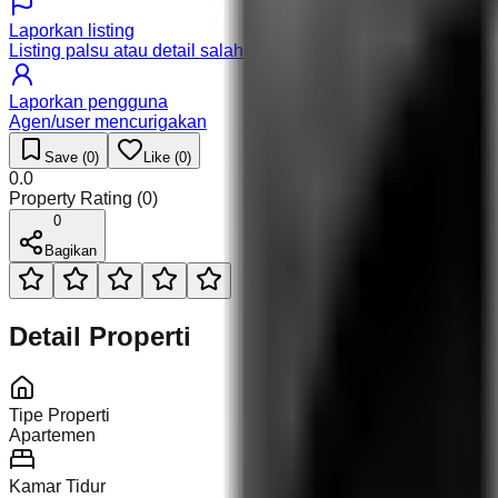
Laporkan listing
Listing palsu atau detail salah
Laporkan pengguna
Agen/user mencurigakan
Save (
0
)
Like (
0
)
0.0
Property Rating (
0
)
0
Bagikan
Detail Properti
Tipe Properti
Apartemen
Kamar Tidur