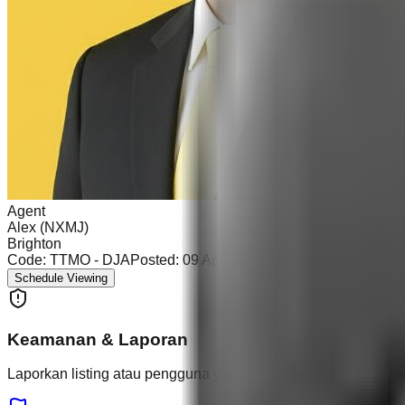
Agent
Alex (NXMJ)
Brighton
Code:
TTMO - DJA
Posted:
09 Apr 2026
Schedule Viewing
Keamanan & Laporan
Laporkan listing atau pengguna yang mencurigakan.