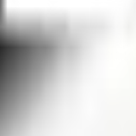
nt, Tangerang, cocok untuk keluarga kecil, pasangan muda, mau
 city view dan pool view, sekaligus pencahayaan dan sirkulasi y
 besar. Lokasinya juga sangat unggul karena selangkah ke Summ
droom Corner Luas Nett/Gross: 45 m² / 55 m²
tur termasuk: Kitchen set Bed set 4 AC TV Kulkas Water heater
gging track Co-working space