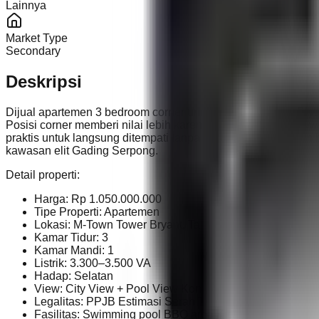
Lainnya
Market Type
Secondary
Deskripsi
Dijual apartemen 3 bedroom corner unit di M-Town Tower Brya
Posisi corner memberi nilai lebih karena memiliki double view:
praktis untuk langsung ditempati tanpa perlu biaya tambahan
kawasan elit Gading Serpong.
Detail properti:
Harga: Rp 1.050.000.000
Tipe Properti: Apartemen
Lokasi: M-Town Tower Bryant, Tangerang Tipe Unit: 3 Be
Kamar Tidur: 3
Kamar Mandi: 1
Listrik: 3.300–3.500 VA
Hadap: Selatan
View: City View + Pool View Kondisi: Fully Furnished
Legalitas: PPJB Estimasi Serah Terima: Juni 2026 Furni
Fasilitas: Swimming pool BBQ area Kids playground Jo