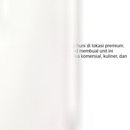
pun investor yang mencari unit siap huni di lokasi premium.
ang lebih baik. Kondisi fully furnished membuat unit ini
arecon Mall Serpong serta dekat area komersial, kuliner, dan
 Wardrobe TV cabinet Safety net