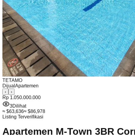
TETAMO
Dijual
Apartemen
‹
›
Rp 1.050.000.000
3
Dilihat
≈
$63,636
≈
$86,978
Listing Terverifikasi
Apartemen M-Town 3BR Corne