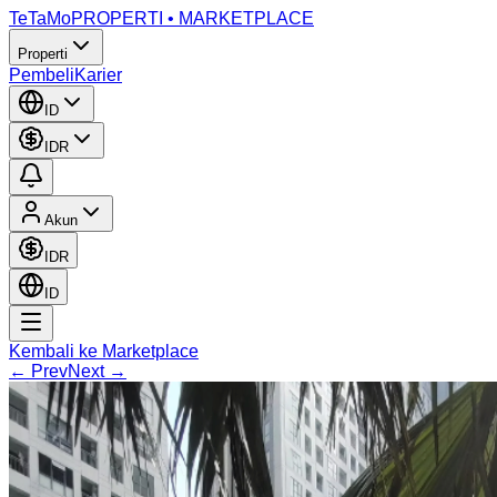
TeTaMo
PROPERTI • MARKETPLACE
Properti
Pembeli
Karier
ID
IDR
Akun
IDR
ID
Kembali ke Marketplace
← Prev
Next →