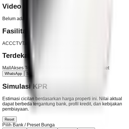
Video
Belum ada video untuk properti ini.
Fasilitas
AC
CCTV
Taman
Parkir
Security 24 Jam
Terdekat
Mall
Akses Tol
Pasar
Sekolah
Universitas
Supermarket
WhatsApp
Schedule Viewing
Simulasi KPR
Estimasi cicilan berdasarkan harga properti ini. Nilai aktual
dapat berbeda tergantung bank, profil kredit, dan kebijakan
pembiayaan.
Reset
Pilih Bank / Preset Bunga