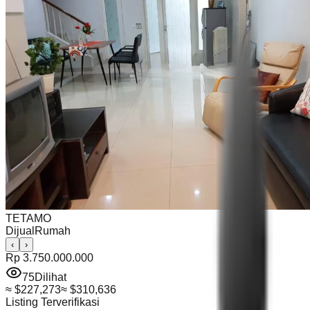
TETAMO
Dijual
Rumah
‹
›
Rp 3.750.000.000
75
Dilihat
≈
$227,273
≈
$310,636
Listing Terverifikasi