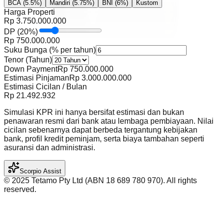
BCA
(5.5%)
Mandiri
(5.75%)
BNI
(6%)
Kustom
Harga Properti
Rp
3.750.000.000
DP
(
20
%)
Rp
750.000.000
Suku Bunga (% per tahun)
Tenor (Tahun)
Down Payment
Rp
750.000.000
Estimasi Pinjaman
Rp
3.000.000.000
Estimasi Cicilan / Bulan
Rp
21.492.932
Simulasi KPR ini hanya bersifat estimasi dan bukan
penawaran resmi dari bank atau lembaga pembiayaan. Nilai
cicilan sebenarnya dapat berbeda tergantung kebijakan
bank, profil kredit peminjam, serta biaya tambahan seperti
asuransi dan administrasi.
Scorpio Assist
©️ 2025 Tetamo Pty Ltd (ABN 18 689 780 970). All rights
reserved.