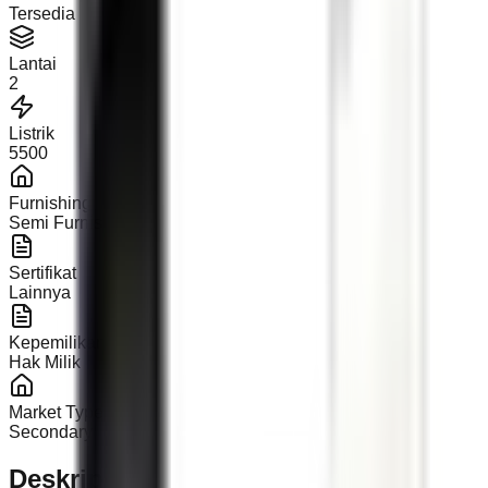
Tersedia
Lantai
2
Listrik
5500
Furnishing
Semi Furnished
Sertifikat
Lainnya
Kepemilikan
Hak Milik
Market Type
Secondary
Deskripsi