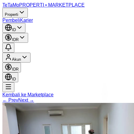
TeTaMo
PROPERTI • MARKETPLACE
Properti
Pembeli
Karier
ID
IDR
Akun
IDR
ID
Kembali ke Marketplace
← Prev
Next →