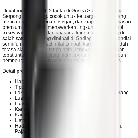
Dijual rumah mewah 2 lantai di Grisea Springs, Gading
Serpong, Tangerang, cocok untuk keluarga modern yang
mencari hunian nyaman, elegan, dan siap huni di kawasan
premium. Rumah ini menawarkan lingkungan yang rapi,
akses yang mudah, dan suasana tinggal yang tenang di
salah satu area paling diminati di Gading Serpong. Kondisi
semi-furnished menjadi nilai tambah karena rumah sudah
terasa siap ditempati tanpa perlu renovasi besar. Pilihan
tepat untuk end-user yang ingin upgrade hunian maupun
pembeli yang mencari aset properti di lokasi prestisius.
Detail properti:
Harga: Rp 3.750.000.000
Tipe Properti: Rumah
Lokasi: Grisea Springs, Gading Serpong, Tangerang
Luas Tanah: 162 m²
Luas Bangunan: 158 m² Jumlah Lantai: 2
Kamar Tidur: 3 + 1
Kamar Mandi: 3
Listrik: 5.500 Watt Sertifikat: SHGB
Hadap: Selatan Kondisi: Semi-furnished Catatan:
Pajak masing-masing, biaya AJB oleh pembeli