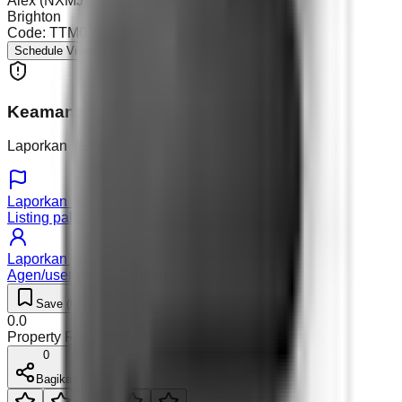
Alex (NXMJ)
Brighton
Code:
TTM0 - GST
Posted:
09 Apr 2026
Schedule Viewing
Keamanan & Laporan
Laporkan listing atau pengguna yang mencurigakan.
Laporkan listing
Listing palsu atau detail salah
Laporkan pengguna
Agen/user mencurigakan
Save (
0
)
Like (
0
)
0.0
Property Rating (
0
)
0
Bagikan