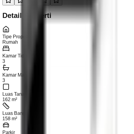
Detail Properti
Tipe Properti
Rumah
Kamar Tidur
3
Kamar Mandi
3
Luas Tanah
162 m²
Luas Bangunan
158 m²
Parkir