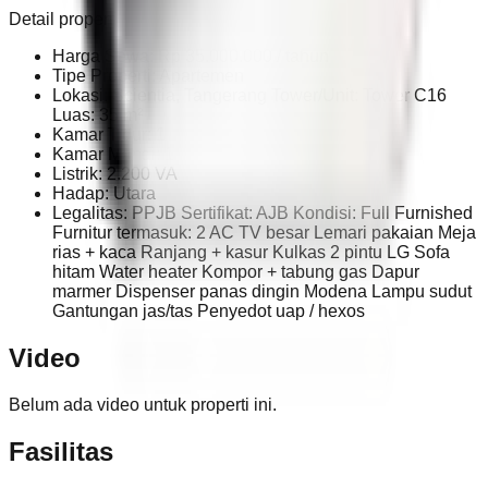
Detail properti:
Harga Sewa: Rp 35.000.000 / tahun
Tipe Properti: Apartemen
Lokasi: Scientia, Tangerang Tower/Unit: Tower C16
Luas: 35 m²
Kamar Tidur: 1
Kamar Mandi: 1
Listrik: 2.200 VA
Hadap: Utara
Legalitas: PPJB Sertifikat: AJB Kondisi: Full Furnished
Furnitur termasuk: 2 AC TV besar Lemari pakaian Meja
rias + kaca Ranjang + kasur Kulkas 2 pintu LG Sofa
hitam Water heater Kompor + tabung gas Dapur
marmer Dispenser panas dingin Modena Lampu sudut
Gantungan jas/tas Penyedot uap / hexos
Video
Belum ada video untuk properti ini.
Fasilitas