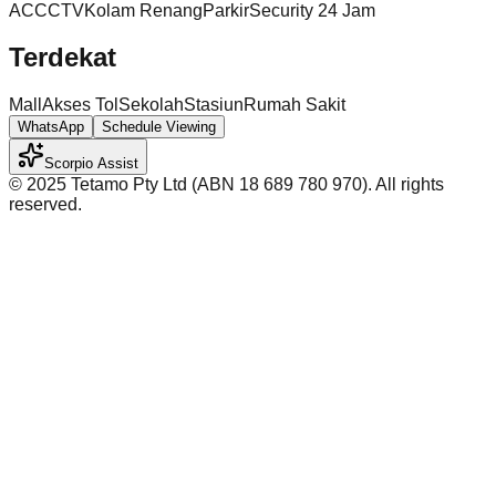
AC
CCTV
Kolam Renang
Parkir
Security 24 Jam
Terdekat
Mall
Akses Tol
Sekolah
Stasiun
Rumah Sakit
WhatsApp
Schedule Viewing
Scorpio Assist
©️ 2025 Tetamo Pty Ltd (ABN 18 689 780 970). All rights
reserved.