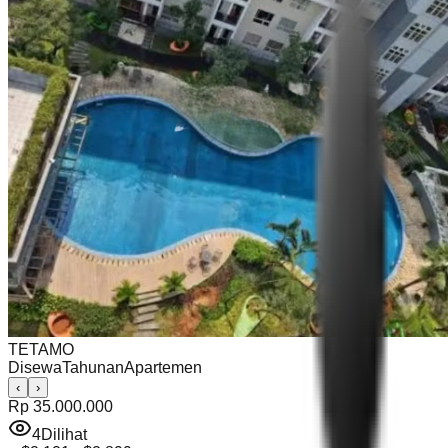
TETAMO
Disewa
Tahunan
Apartemen
‹
›
Rp 35.000.000
4
Dilihat