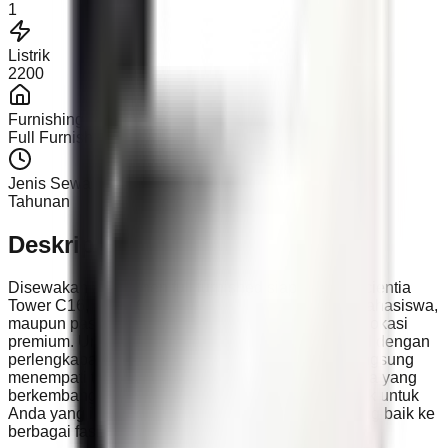
1
Listrik
2200
Furnishing
Full Furnished
Jenis Sewa
Tahunan
Deskripsi
Disewakan apartemen full furnished siap huni di Scientia
Tower C16, Tangerang, cocok untuk profesional, mahasiswa,
maupun pasangan yang mencari hunian praktis di lokasi
premium. Unit ini menawarkan kenyamanan tinggal dengan
perlengkapan lengkap, sehingga penyewa bisa langsung
menempati tanpa repot. Berada di kawasan Scientia yang
berkembang, apartemen ini menjadi pilihan menarik untuk
Anda yang ingin tinggal nyaman dengan akses yang baik ke
berbagai fasilitas sekitar.