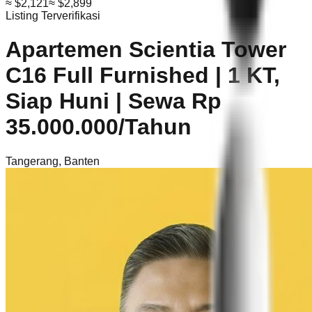
≈
$2,121
≈
$2,899
Listing Terverifikasi
Apartemen Scientia Tower
C16 Full Furnished | 1 KT,
Siap Huni | Sewa Rp
35.000.000/Tahun
Tangerang
,
Banten