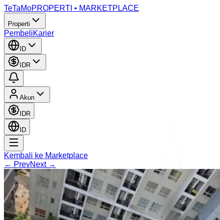
TeTaMo
PROPERTI • MARKETPLACE
Properti
Pembeli
Karier
ID
IDR
Akun
IDR
ID
Kembali ke Marketplace
← Prev
Next →