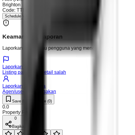
Brighton
Code:
TTM0 - RNTS
Posted:
09 Apr 2026
Schedule Viewing
Keamanan & Laporan
Laporkan listing atau pengguna yang mencurigakan.
Laporkan listing
Listing palsu atau detail salah
Laporkan pengguna
Agen/user mencurigakan
Save (
0
)
Like (
0
)
0.0
Property Rating (
0
)
0
Bagikan