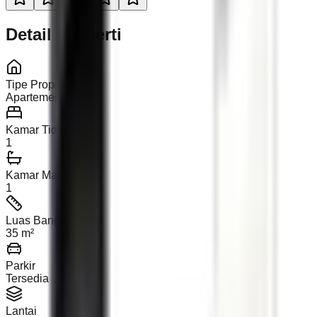
Detail Properti
Tipe Properti
Apartemen
Kamar Tidur
1
Kamar Mandi
1
Luas Bangunan
35 m²
Parkir
Tersedia
Lantai