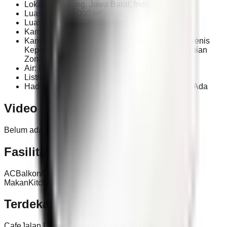
Lokasi: Bandung, Jawa Barat, Indonesia
Luas Tanah: 5.000 m²
Luas Bangunan: 350 m² Lantai: 2
Kamar Tidur: 5
Kamar Mandi: 3 Kamar ART: 1 Sertifikat: SHM Jenis
Kepemilikan: Hak Milik Jenis Tanah: Tanah Hunian
Zonasi: Perumahan
Air: PDAM
Listrik: 2.200 Watt
Hadap: Selatan Parkir Mobil: Ada Parkir Motor: Ada
Video
Belum ada video untuk properti ini.
Fasilitas
AC
Balkon
Parkir
Gudang / Storage
Teras
Ruang
Makan
Kitchen Set
Ruang Tamu
Water Heater
Terdekat
Cafe
Jalan Utama
Restoran
Tempat Wisata