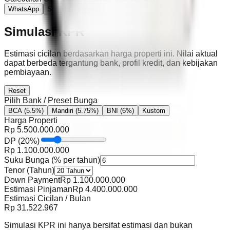
WhatsApp
Schedule Viewing
Simulasi KPR
Estimasi cicilan berdasarkan harga properti ini. Nilai aktual
dapat berbeda tergantung bank, profil kredit, dan kebijakan
pembiayaan.
Reset
Pilih Bank / Preset Bunga
BCA
(5.5%)
Mandiri
(5.75%)
BNI
(6%)
Kustom
Harga Properti
Rp
5.500.000.000
DP
(
20
%)
Rp
1.100.000.000
Suku Bunga (% per tahun)
Tenor (Tahun)
Down Payment
Rp
1.100.000.000
Estimasi Pinjaman
Rp
4.400.000.000
Estimasi Cicilan / Bulan
Rp
31.522.967
Simulasi KPR ini hanya bersifat estimasi dan bukan