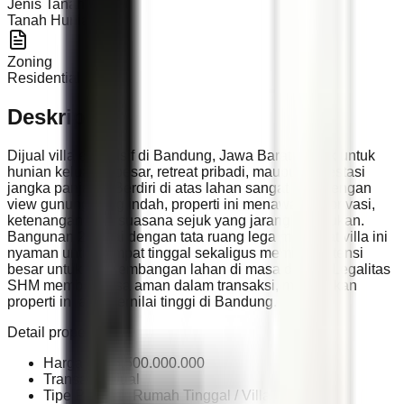
Jenis Tanah
Tanah Hunian
Zoning
Residential
Deskripsi
Dijual villa eksklusif di Bandung, Jawa Barat, cocok untuk
hunian keluarga besar, retreat pribadi, maupun investasi
jangka panjang. Berdiri di atas lahan sangat luas dengan
view gunung yang indah, properti ini menawarkan privasi,
ketenangan, dan suasana sejuk yang jarang ditemukan.
Bangunan 2 lantai dengan tata ruang lega membuat villa ini
nyaman untuk tempat tinggal sekaligus memiliki potensi
besar untuk pengembangan lahan di masa depan. Legalitas
SHM memberi rasa aman dalam transaksi, menjadikan
properti ini aset bernilai tinggi di Bandung.
Detail properti:
Harga: Rp 5.500.000.000
Transaksi: Jual
Tipe Properti: Rumah Tinggal / Villa