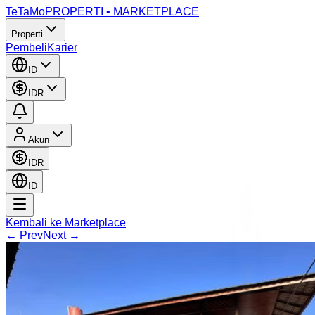
TeTaMo
PROPERTI • MARKETPLACE
Properti
Pembeli
Karier
ID
IDR
Akun
IDR
ID
Kembali ke Marketplace
← Prev
Next →