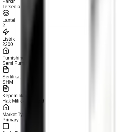
Parkir
Tersedia
Lantai
2
Listrik
2200
Furnishing
Semi Furnished
Sertifikat
SHM
Kepemilikan
Hak Milik / Freehold
Market Type
Primary