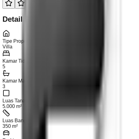
Detail Properti
Tipe Properti
Villa
Kamar Tidur
5
Kamar Mandi
3
Luas Tanah
5.000 m²
Luas Bangunan
350 m²