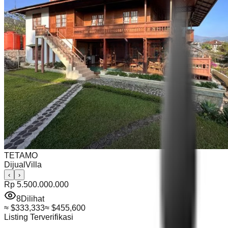
TETAMO
Dijual
Villa
‹
›
Rp 5.500.000.000
8
Dilihat
≈
$333,333
≈
$455,600
Listing Terverifikasi