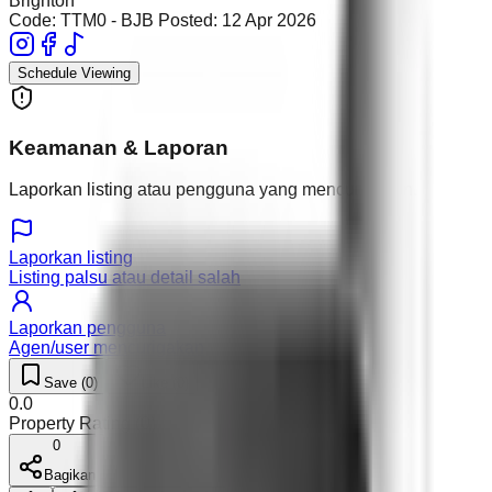
Brighton
Code:
TTM0 - BJB
Posted:
12 Apr 2026
Schedule Viewing
Keamanan & Laporan
Laporkan listing atau pengguna yang mencurigakan.
Laporkan listing
Listing palsu atau detail salah
Laporkan pengguna
Agen/user mencurigakan
Save (
0
)
Like (
0
)
0.0
Property Rating (
0
)
0
Bagikan