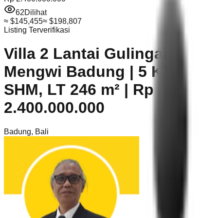
62
Dilihat
≈
$145,455
≈
$198,807
Listing Terverifikasi
Villa 2 Lantai Gulingan
Mengwi Badung | 5 KT,
SHM, LT 246 m² | Rp
2.400.000.000
Badung
,
Bali