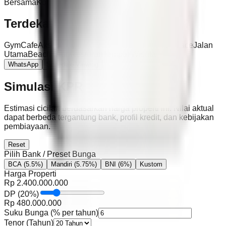
Bersama
Kolam Renang Pribadi
Terdekat
Gym
Cafe
Akses Tol
Pantai
Bandara
Co-working Space
Jalan
Utama
Beach Club
Restoran
Tempat Wisata
WhatsApp
Schedule Viewing
Simulasi KPR
Estimasi cicilan berdasarkan harga properti ini. Nilai aktual
dapat berbeda tergantung bank, profil kredit, dan kebijakan
pembiayaan.
Reset
Pilih Bank / Preset Bunga
BCA
(5.5%)
Mandiri
(5.75%)
BNI
(6%)
Kustom
Harga Properti
Rp
2.400.000.000
DP
(
20
%)
Rp
480.000.000
Suku Bunga (% per tahun)
Tenor (Tahun)