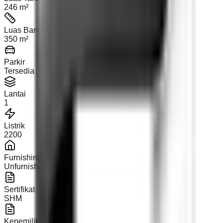
246 m²
Luas Bangunan
350 m²
Parkir
Tersedia
Lantai
1
Listrik
2200
Furnishing
Unfurnished
Sertifikat
SHM
Kepemilikan