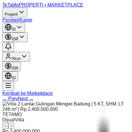
TeTaMo
PROPERTI • MARKETPLACE
Properti
Pembeli
Karier
ID
IDR
Akun
IDR
ID
Kembali ke Marketplace
← Prev
Next →
TETAMO
Dijual
Villa
‹
›
Rp 2.400.000.000