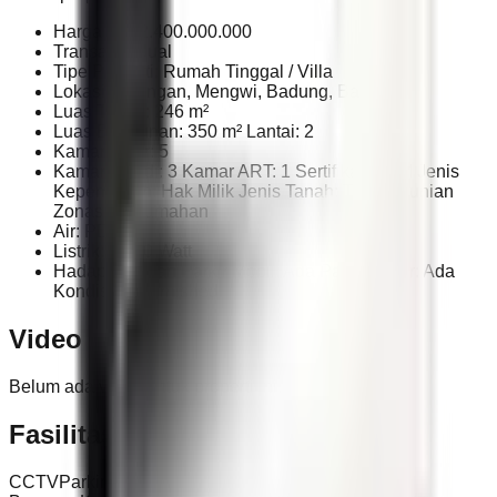
Harga: Rp 2.400.000.000
Transaksi: Jual
Tipe Properti: Rumah Tinggal / Villa
Lokasi: Gulingan, Mengwi, Badung, Bali
Luas Tanah: 246 m²
Luas Bangunan: 350 m² Lantai: 2
Kamar Tidur: 5
Kamar Mandi: 3 Kamar ART: 1 Sertifikat: SHM Jenis
Kepemilikan: Hak Milik Jenis Tanah: Tanah Hunian
Zonasi: Perumahan
Air: PDAM
Listrik: 2.200 Watt
Hadap: Selatan Parkir Mobil: Ada Parkir Motor: Ada
Kondisi: Unfurnished
Video
Belum ada video untuk properti ini.
Fasilitas
CCTV
Parkir
Teras
Ruang Tamu
Kolam Renang