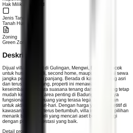
Hak Milik / Freehold
Jenis Tanah
Tanah Hunian
Zoning
Green Zone
Deskripsi
Dijual villa compact di Gulingan, Mengwi, Badung, cocok
untuk hunian pribadi, second home, maupun investasi sewa
jangka pendek atau panjang. Berada di kawasan yang asri
dan terus berkembang, properti ini menawarkan
keseimbangan antara suasana tenang dan akses yang tetap
mudah ke berbagai area penting di Badung. Desainnya
fungsional dengan ruang yang terasa lega dan nyaman
untuk aktivitas sehari-hari. Dengan harga yang kompetitif di
kawasan Bali yang terus bertumbuh, villa ini menjadi pilihan
menarik bagi pembeli yang mencari aset bernilai tinggi
dengan potensi investasi yang baik.
Detail properti: