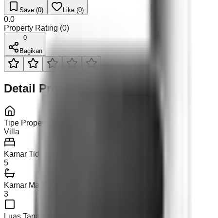
Save (
0
)
Like (
0
)
0.0
Property Rating (
0
)
0
Bagikan
Detail Properti
Tipe Properti
Villa
Kamar Tidur
5
Kamar Mandi
3
Luas Tanah