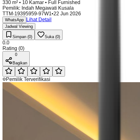
330 m²
•
10 Kamar
•
Full Furnished
Pemilik
:
Indah Megawati Kusala
TTM-19395959-97W1
•
22 Jun 2026
Lihat Detail
WhatsApp
Jadwal Viewing
Simpan (0)
Suka (0)
0.0
Rating
(
0
)
0
Bagikan
Pemilik Terverifikasi