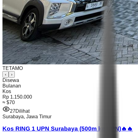
TETAMO
‹
›
Disewa
Bulanan
Kos
Rp 1.150.000
≈
$70
27
Dilihat
Surabaya
,
Jawa Timur
Kos RING 1 UPN Surabaya (500m ke UPN)🔥🔥