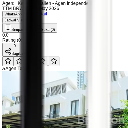
Agen
:
i Ketut Nur Salleh
•
Agen Independent
TTM BRW 85
•
05 May 2026
Lihat Detail
WhatsApp
Jadwal Viewing
Simpan (0)
Suka (0)
0.0
Rating
(
0
)
0
Bagikan
Agen Terverifikasi