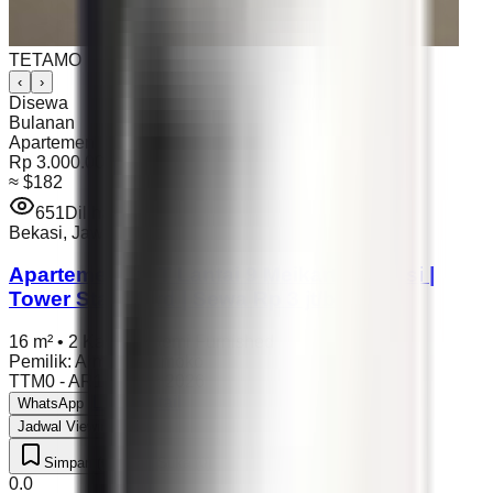
TETAMO
‹
›
Disewa
Bulanan
Apartemen
Rp 3.000.000
≈
$182
651
Dilihat
Bekasi
,
Jawa Barat
Apartemen 2 KT Lantai 9 Meikarta Bekasi |
Tower Standford | Sewa Rp 3 jt/bulan
16 m²
•
2 Kamar
•
Semi Furnished
Pemilik
:
Arm Widiatmoko
TTM0 - AR1
•
07 Apr 2026
Lihat Detail
WhatsApp
Jadwal Viewing
Simpan (0)
Suka (0)
0.0