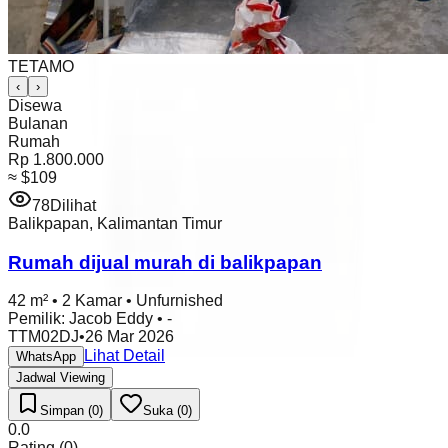
TETAMO
‹
›
Disewa
Bulanan
Rumah
Rp 1.800.000
≈
$109
78
Dilihat
Balikpapan
,
Kalimantan Timur
Rumah dijual murah di balikpapan
42 m²
•
2 Kamar
•
Unfurnished
Pemilik
:
Jacob Eddy
•
-
TTM02DJ
•
26 Mar 2026
Lihat Detail
WhatsApp
Jadwal Viewing
Simpan (0)
Suka (0)
0.0
Rating
(
0
)