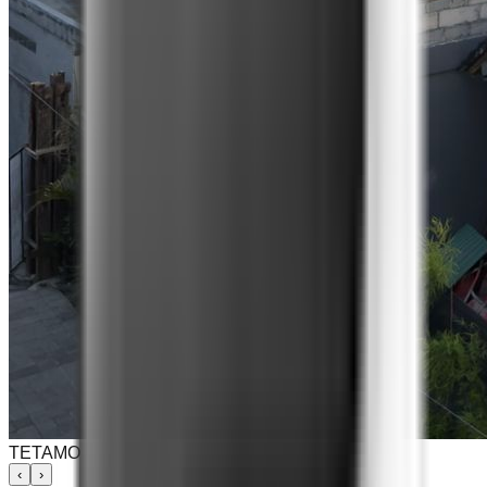
TETAMO
‹
›