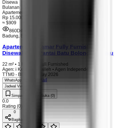
Disewa
Bulanan
Apartemen
Rp 15.000.000
≈
$909
860
Dilihat
Badung
,
Bali
Apartemen 1 Kamar Fully Furnished
Disewakan di Pantai Batu Bolong, Canggu
22 m²
•
1 Kamar
•
Full Furnished
Agen
:
i Ketut Nur Salleh
•
Agen Independent
TTM0 - BBLC
•
09 May 2026
Lihat Detail
WhatsApp
Jadwal Viewing
Simpan (0)
Suka (0)
0.0
Rating
(
0
)
0
Bagikan