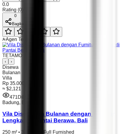
0.0
Rating
(
0
)
0
Bagikan
Agen Terverifikasi
TETAMO
‹
›
Disewa
Bulanan
Villa
Rp 35.000.000
≈
$2,121
471
Dilihat
Badung
,
Bali
Vila Disewakan Bulanan dengan Furnitur
Lengkap di Pantai Berawa, Bali
250 m²
•
3 Kamar
•
Full Furnished