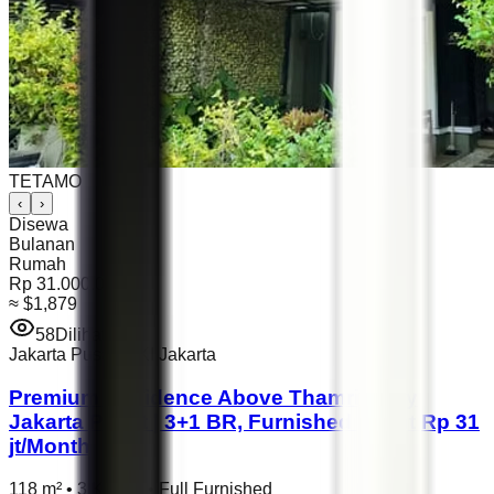
TETAMO
‹
›
Disewa
Bulanan
Rumah
Rp 31.000.000
≈
$1,879
58
Dilihat
Jakarta Pusat
,
DKI Jakarta
Premium Residence Above Thamrin City
Jakarta Pusat | 3+1 BR, Furnished | Rent Rp 31
jt/Month
118 m²
•
3 Kamar
•
Full Furnished