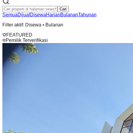
Cari
Semua
Dijual
Disewa
Harian
Bulanan
Tahunan
Filter aktif:
Disewa • Bulanan
FEATURED
Pemilik Terverifikasi