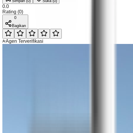
Simpan (0)
Suka (0)
0.0
Rating
(
0
)
0
Bagikan
Agen Terverifikasi