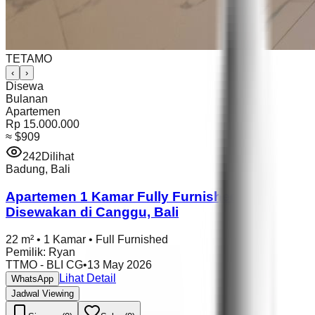
TETAMO
‹
›
Disewa
Bulanan
Apartemen
Rp 15.000.000
≈
$909
242
Dilihat
Badung
,
Bali
Apartemen 1 Kamar Fully Furnished
Disewakan di Canggu, Bali
22 m²
•
1 Kamar
•
Full Furnished
Pemilik
:
Ryan
TTMO - BLI CG
•
13 May 2026
Lihat Detail
WhatsApp
Jadwal Viewing