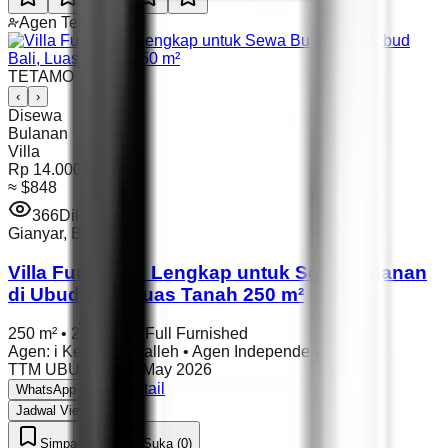
Agen Terverifikasi
TETAMO
‹
›
Disewa
Bulanan
Villa
Rp 14.000.000
≈
$848
366
Dilihat
Gianyar
,
Bali
Villa Furnished Lengkap untuk Sewa Bulanan
di Ubud Bali, Luas Tanah 250 m²
250 m²
•
2 Kamar
•
Full Furnished
Agen
:
i Ketut Nur Salleh
•
Agen Independent
TTM UBUD 87
•
05 May 2026
Lihat Detail
WhatsApp
Jadwal Viewing
Simpan (0)
Suka (0)