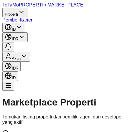
TeTaMo
PROPERTI • MARKETPLACE
Properti
Pembeli
Karier
ID
IDR
Akun
IDR
ID
Marketplace Properti
Temukan listing properti dari pemilik, agen, dan developer
yang aktif.