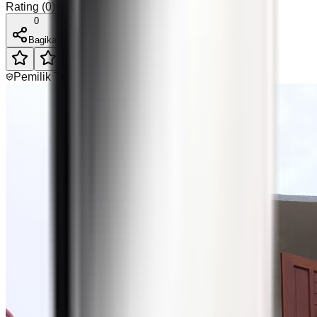
Rating
(
0
)
0
Bagikan
Pemilik Terverifikasi