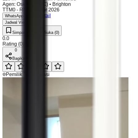
Agen
:
Oskar (PGPC)
•
Brighton
TTM0 - RNT
•
09 Apr 2026
Lihat Detail
WhatsApp
Jadwal Viewing
Simpan (0)
Suka (0)
0.0
Rating
(
0
)
0
Bagikan
Pemilik Terverifikasi