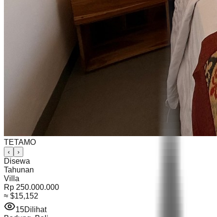
TETAMO
‹
›
Disewa
Tahunan
Villa
Rp 250.000.000
≈
$15,152
15
Dilihat