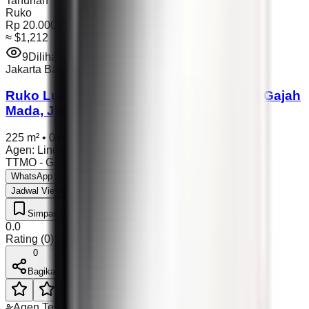
Tahunan
Ruko
Rp 20.000.000
≈
$1,212
9
Dilihat
Jakarta Barat
,
DKI Jakarta
Ruko Luas Disewakan Tahunan di Jalan Gajah
Mada, Jakarta Barat dengan Parkir
225 m²
•
0 Kamar
•
Unfurnished
Agen
:
Linda Yuliani (MFJC)
•
Brighton
TTMO - GAJAH
•
23 Jun 2026
Lihat Detail
WhatsApp
Jadwal Viewing
Simpan (0)
Suka (0)
0.0
Rating
(
0
)
0
Bagikan
Agen Terverifikasi