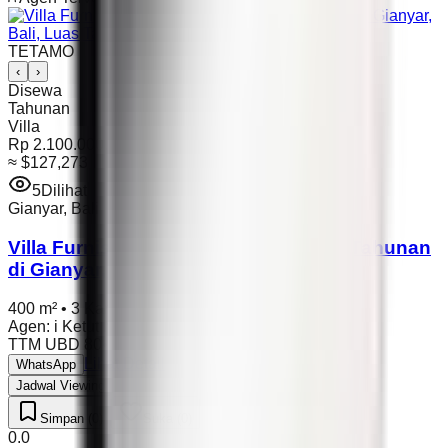
TETAMO
‹
›
Disewa
Tahunan
Villa
Rp 2.100.000.000
≈
$127,273
5
Dilihat
Gianyar
,
Bali
Villa Furnished Lengkap untuk Sewa Tahunan
di Gianyar, Bali, Luas Tanah 400m²
400 m²
•
3 Kamar
•
Full Furnished
Agen
:
i Ketut Nur Salleh
•
Agen Independent
TTM UBD 80
•
05 May 2026
Lihat Detail
WhatsApp
Jadwal Viewing
Simpan (0)
Suka (0)
0.0