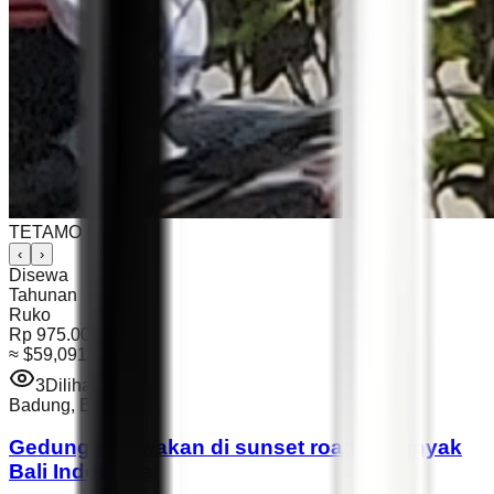
TETAMO
‹
›
Disewa
Tahunan
Ruko
Rp 975.000.000
≈
$59,091
3
Dilihat
Badung
,
Bali
Gedung disewakan di sunset road Seminyak
Bali Indonesia