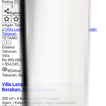
Rating
(
0
)
0
Bagikan
Agen Terverifikasi
TETAMO
‹
›
Disewa
Tahunan
Villa
Rp 900.000.000
≈
$54,545
8
Dilihat
Tabanan
,
Bali
Villa Lengkap untuk Sewa Tahunan di
Beraban, Kediri, Tabanan
300 m²
•
4 Kamar
•
Full Furnished
Agen
:
i Ketut Nur Salleh
•
Agen Independent