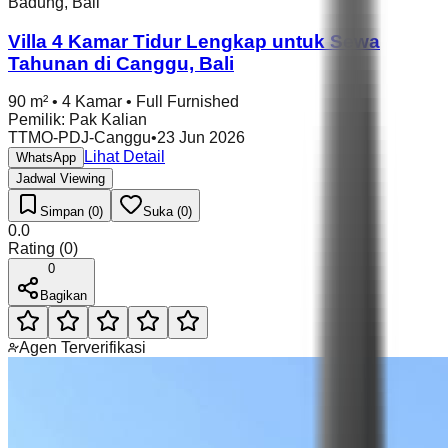
Badung
,
Bali
Villa 4 Kamar Tidur Lengkap untuk Sewa
Tahunan di Canggu, Bali
90 m²
•
4 Kamar
•
Full Furnished
Pemilik
:
Pak Kalian
TTMO-PDJ-Canggu
•
23 Jun 2026
Lihat Detail
WhatsApp
Jadwal Viewing
Simpan (0)
Suka (0)
0.0
Rating
(
0
)
0
Bagikan
Agen Terverifikasi