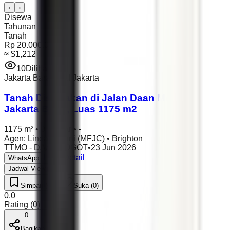
‹
›
Disewa
Tahunan
Tanah
Rp 20.000.000
≈
$1,212
10
Dilihat
Jakarta Barat
,
DKI Jakarta
Tanah Disewakan di Jalan Daan Mogot,
Jakarta Barat, Luas 1175 m2
1175 m²
•
0 Kamar
•
-
Agen
:
Linda Yuliani (MFJC)
•
Brighton
TTMO - DAANMOGOT
•
23 Jun 2026
Lihat Detail
WhatsApp
Jadwal Viewing
Simpan (0)
Suka (0)
0.0
Rating
(
0
)
0
Bagikan