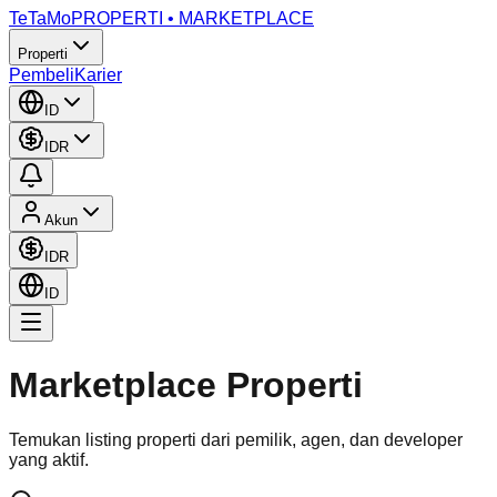
TeTaMo
PROPERTI • MARKETPLACE
Properti
Pembeli
Karier
ID
IDR
Akun
IDR
ID
Marketplace Properti
Temukan listing properti dari pemilik, agen, dan developer
yang aktif.