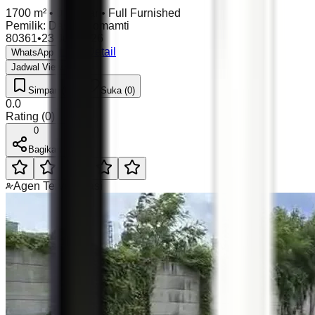
1700 m²
•
0 Kamar
•
Full Furnished
Pemilik
:
Daniel Romamti
80361
•
23 Jun 2026
Lihat Detail
WhatsApp
Jadwal Viewing
Simpan (0)
Suka (0)
0.0
Rating
(
0
)
0
Bagikan
Agen Terverifikasi