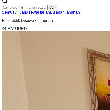
Cari
Semua
Dijual
Disewa
Harian
Bulanan
Tahunan
Filter aktif:
Disewa • Tahunan
FEATURED