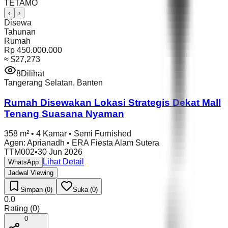
TETAMO
‹
›
Disewa
Tahunan
Rumah
Rp 450.000.000
≈
$27,273
8
Dilihat
Tangerang Selatan
,
Banten
Rumah Disewakan Lokasi Strategis Dekat Mall
Tenang Suasana Nyaman
358 m²
•
4 Kamar
•
Semi Furnished
Agen
:
Aprianadh
•
ERA Fiesta Alam Sutera
TTM002
•
30 Jun 2026
Lihat Detail
WhatsApp
Jadwal Viewing
Simpan (0)
Suka (0)
0.0
Rating
(
0
)
0