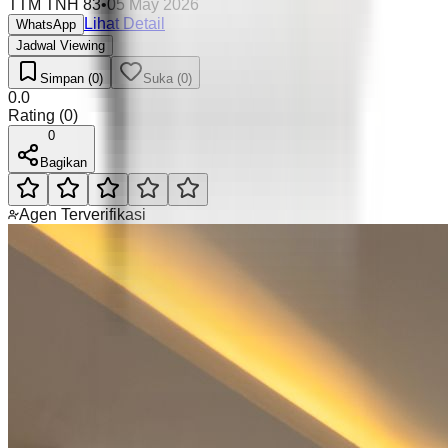
TTM TNH 83
•
05 May 2026
Lihat Detail
WhatsApp
Jadwal Viewing
Simpan (0)
Suka (0)
0.0
Rating
(
0
)
0
Bagikan
Agen Terverifikasi