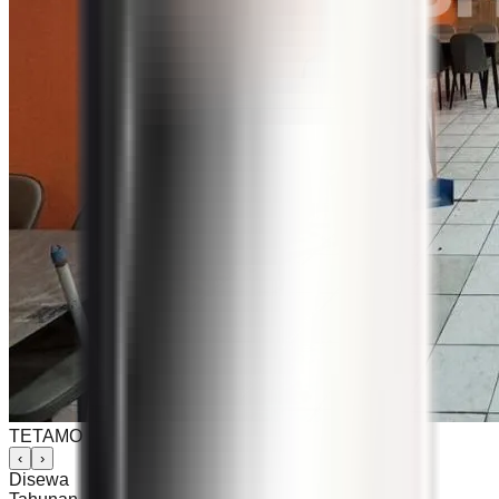
TETAMO
‹
›
Disewa